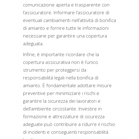
comunicazione aperta e trasparente con
l’assicuratore. Informare l’assicuratore di
eventuali cambiamenti nell’attività di bonifica
di amianto e fornire tutte le informazioni
necessarie per garantire una copertura
adeguata.
Infine, è importante ricordare che la
copertura assicurativa non è l’unico
strumento per proteggersi da
responsabilità legali nella bonifica di
amianto. È fondamentale adottare misure
preventive per minimizzare i rischi e
garantire la sicurezza dei lavoratori e
dell’ambiente circostante. Investire in
formazione e attrezzature di sicurezza
adeguate può contribuire a ridurre il rischio
di incidenti e conseguenti responsabilità