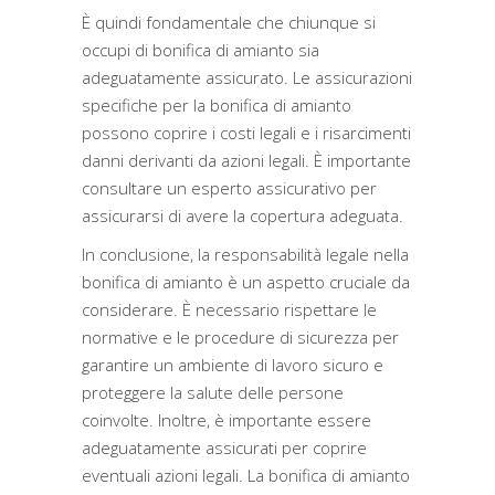
È quindi fondamentale che chiunque si
occupi di bonifica di amianto sia
adeguatamente assicurato. Le assicurazioni
specifiche per la bonifica di amianto
possono coprire i costi legali e i risarcimenti
danni derivanti da azioni legali. È importante
consultare un esperto assicurativo per
assicurarsi di avere la copertura adeguata.
In conclusione, la responsabilità legale nella
bonifica di amianto è un aspetto cruciale da
considerare. È necessario rispettare le
normative e le procedure di sicurezza per
garantire un ambiente di lavoro sicuro e
proteggere la salute delle persone
coinvolte. Inoltre, è importante essere
adeguatamente assicurati per coprire
eventuali azioni legali. La bonifica di amianto