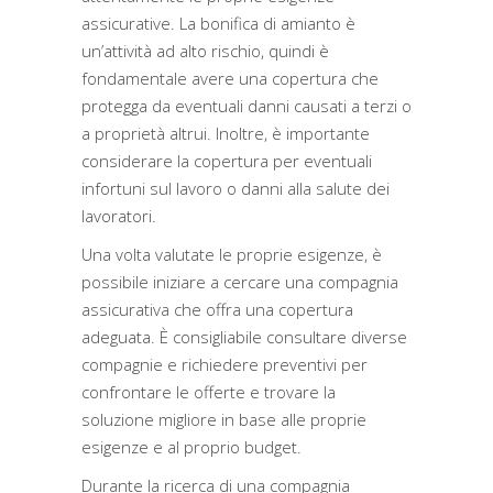
assicurative. La bonifica di amianto è
un’attività ad alto rischio, quindi è
fondamentale avere una copertura che
protegga da eventuali danni causati a terzi o
a proprietà altrui. Inoltre, è importante
considerare la copertura per eventuali
infortuni sul lavoro o danni alla salute dei
lavoratori.
Una volta valutate le proprie esigenze, è
possibile iniziare a cercare una compagnia
assicurativa che offra una copertura
adeguata. È consigliabile consultare diverse
compagnie e richiedere preventivi per
confrontare le offerte e trovare la
soluzione migliore in base alle proprie
esigenze e al proprio budget.
Durante la ricerca di una compagnia