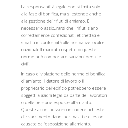
La responsabilità legale non si limita solo
alla fase di bonifica, ma si estende anche
alla gestione dei rifiuti di amianto. È
necessario assicurarsi che i rifiuti siano
correttamente confezionati, etichettati e
smaltiti in conformità alle normative locali e
nazionali. Il mancato rispetto di queste
norme può comportare sanzioni penali e
civili.
In caso di violazione delle norme di bonifica
di amianto, il datore di lavoro o il
proprietario dell’edificio potrebbero essere
soggetti a azioni legali da parte dei lavoratori
o delle persone esposte all’amianto.
Queste azioni possono includere richieste
di risarcimento danni per malattie o lesioni
causate dall’esposizione all’amianto.