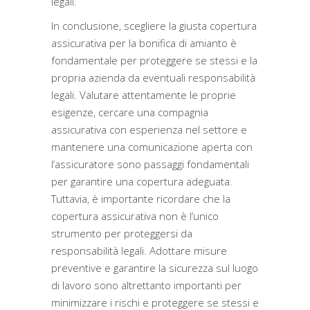
legali.
In conclusione, scegliere la giusta copertura
assicurativa per la bonifica di amianto è
fondamentale per proteggere se stessi e la
propria azienda da eventuali responsabilità
legali. Valutare attentamente le proprie
esigenze, cercare una compagnia
assicurativa con esperienza nel settore e
mantenere una comunicazione aperta con
l’assicuratore sono passaggi fondamentali
per garantire una copertura adeguata.
Tuttavia, è importante ricordare che la
copertura assicurativa non è l’unico
strumento per proteggersi da
responsabilità legali. Adottare misure
preventive e garantire la sicurezza sul luogo
di lavoro sono altrettanto importanti per
minimizzare i rischi e proteggere se stessi e