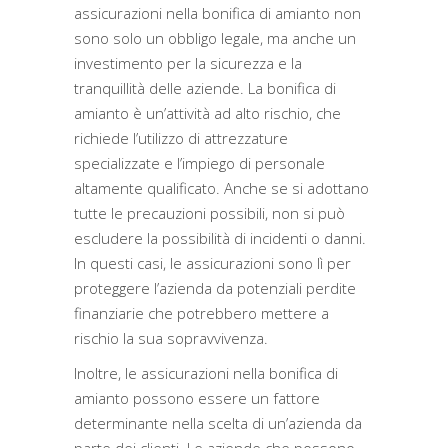
assicurazioni nella bonifica di amianto non
sono solo un obbligo legale, ma anche un
investimento per la sicurezza e la
tranquillità delle aziende. La bonifica di
amianto è un’attività ad alto rischio, che
richiede l’utilizzo di attrezzature
specializzate e l’impiego di personale
altamente qualificato. Anche se si adottano
tutte le precauzioni possibili, non si può
escludere la possibilità di incidenti o danni.
In questi casi, le assicurazioni sono lì per
proteggere l’azienda da potenziali perdite
finanziarie che potrebbero mettere a
rischio la sua sopravvivenza.
Inoltre, le assicurazioni nella bonifica di
amianto possono essere un fattore
determinante nella scelta di un’azienda da