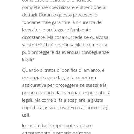
competenze specializzate e attenzione ai
dettagli. Durante questo processo, è
fondamentale garantire la sicurezza dei
lavoratori e proteggere l’ambiente
circostante. Ma cosa succede se qualcosa
va storto? Chi è responsabile e come ci si
può proteggere da eventuali conseguenze
legali?
Quando si tratta di bonifica di amianto, è
essenziale avere la giusta copertura
assicurativa per proteggere se stessi e la
propria azienda da eventuali responsabilità
legali. Ma come si fa a scegliere la giusta
copertura assicurativa? Ecco alcuni consigli
utili.
Innanzitutto, è importante valutare
attentamente le proprie esigenze