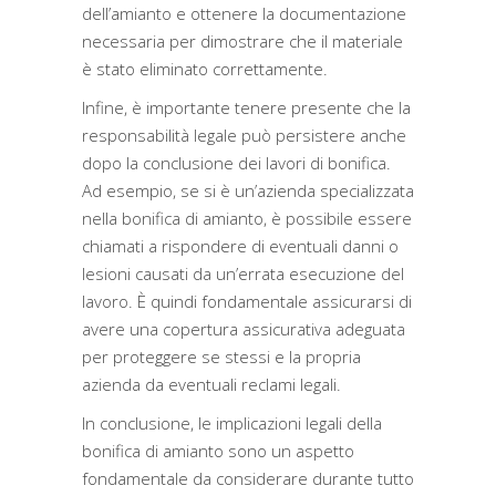
dell’amianto e ottenere la documentazione
necessaria per dimostrare che il materiale
è stato eliminato correttamente.
Infine, è importante tenere presente che la
responsabilità legale può persistere anche
dopo la conclusione dei lavori di bonifica.
Ad esempio, se si è un’azienda specializzata
nella bonifica di amianto, è possibile essere
chiamati a rispondere di eventuali danni o
lesioni causati da un’errata esecuzione del
lavoro. È quindi fondamentale assicurarsi di
avere una copertura assicurativa adeguata
per proteggere se stessi e la propria
azienda da eventuali reclami legali.
In conclusione, le implicazioni legali della
bonifica di amianto sono un aspetto
fondamentale da considerare durante tutto