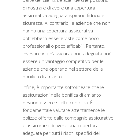
parte dei clienti. Le aziende che possono
dimostrare di avere una copertura
assicurativa adeguata ispirano fiducia e
sicurezza. Al contrario, le aziende che non
hanno una copertura assicurativa
potrebbero essere viste come poco
professionali o poco affidabili. Pertanto,
investire in un’assicurazione adeguata può
essere un vantaggio competitivo per le
aziende che operano nel settore della
bonifica di amianto.
Infine, è importante sottolineare che le
assicurazioni nella bonifica di amianto
devono essere scelte con cura. È
fondamentale valutare attentamente le
polizze offerte dalle compagnie assicurative
e assicurarsi di avere una copertura
adeguata per tutti i rischi specifici del