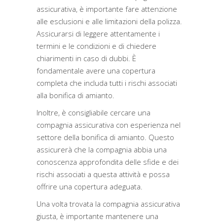
assicurativa, è importante fare attenzione
alle esclusioni e alle limitazioni della polizza.
Assicurarsi di leggere attentamente i
termini e le condizioni e di chiedere
chiarimenti in caso di dubbi. È
fondamentale avere una copertura
completa che includa tutti i rischi associati
alla bonifica di amianto.
Inoltre, è consigliabile cercare una
compagnia assicurativa con esperienza nel
settore della bonifica di amianto. Questo
assicurerà che la compagnia abbia una
conoscenza approfondita delle sfide e dei
rischi associati a questa attività e possa
offrire una copertura adeguata.
Una volta trovata la compagnia assicurativa
giusta, è importante mantenere una