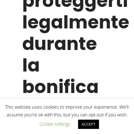
proteggerti
legalmente
durante
la
bonifica
di
This website uses cookies to improve your experience. We'll
assume you're ok with this, but you can opt-out if you wish.
amianto:
Cookie settings
ACCEPT