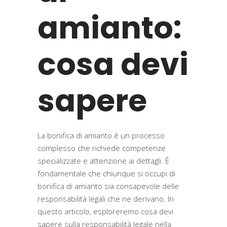
amianto:
cosa devi
sapere
La bonifica di amianto è un processo
complesso che richiede competenze
specializzate e attenzione ai dettagli. È
fondamentale che chiunque si occupi di
bonifica di amianto sia consapevole delle
responsabilità legali che ne derivano. In
questo articolo, esploreremo cosa devi
sapere sulla responsabilità legale nella