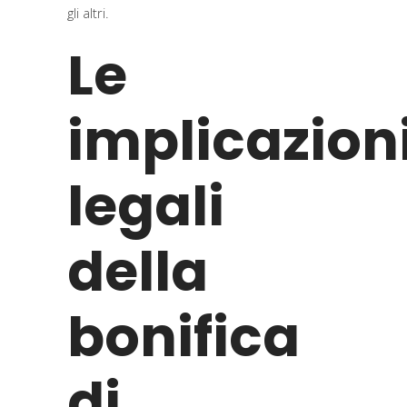
gli altri.
Le
implicazion
legali
della
bonifica
di