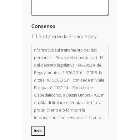
Consenso
Sottoscrivo la Privacy Policy.
nformativa sul trattamento dei dati
personali – Privacy Ai sensi dell’art. 13
del decreto legislativo 196/2003 e del
Regolamento UE 676/2016 – GDPR: la
ditta PROGECO S.r.l. con sede in Viale
Europa n° 112/114 – Zona Ind.le
Ospedalicchio, a Bastia Umbra (PG), in
qualità di titolare è tenuta a fornire ai
propri clienti e/o fornitori le
informazioni che seguono. 1. Natura
dei dati personali Costituiscono
oggetto di trattamento i Suoi dati