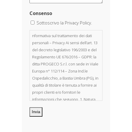
Consenso
Sottoscrivo la Privacy Policy.
nformativa sul trattamento dei dati
personali – Privacy Ai sensi dell’art. 13
del decreto legislativo 196/2003 e del
Regolamento UE 676/2016 – GDPR: la
ditta PROGECO S.r.l. con sede in Viale
Europa n° 112/114 – Zona Ind.le
Ospedalicchio, a Bastia Umbra (PG), in
qualità di titolare è tenuta a fornire ai
propri clienti e/o fornitori le
informazioni che seguono. 1. Natura
dei dati personali Costituiscono
oggetto di trattamento i Suoi dati
personali, riferibili direttamente od
indirettamente al suo rapporto con la