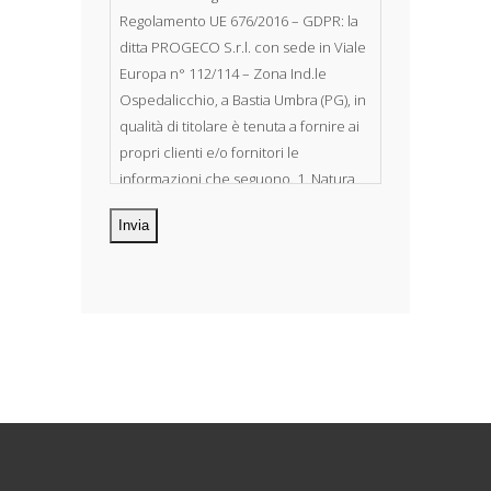
Regolamento UE 676/2016 – GDPR: la
ditta PROGECO S.r.l. con sede in Viale
Europa n° 112/114 – Zona Ind.le
Ospedalicchio, a Bastia Umbra (PG), in
qualità di titolare è tenuta a fornire ai
propri clienti e/o fornitori le
informazioni che seguono. 1. Natura
dei dati personali Costituiscono
oggetto di trattamento i Suoi dati
personali, riferibili direttamente od
indirettamente al suo rapporto con la
ditta scrivente, per il corretto
adempimento delle obbligazioni
derivanti da contratto nonché per
adempiere ad una specifica norma di
legge, regolamento o normativa
comunitaria. Il trattamento potrà
riguardare anche dati personali