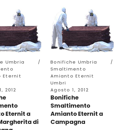
he Umbria
Bonifiche Umbria
mento
Smaltimento
 Eternit
Amianto Eternit
Umbri
, 2012
Agosto 1, 2012
he
Bonifiche
mento
Smaltimento
 Eternit a
Amianto Eternit a
Margherita di
Campagna