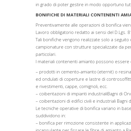
in grado di poter gestire in modo opportuno tutte 
BONIFICHE DI MATERIALI CONTENENTI AMIA
Preventivamente alle operazioni di bonifica vien
Lavoro obbligatorio redatto ai sensi del D.Lgs. 8
Tali bonifiche vengono realizzate solo a seguito 
campionature con strutture specializzate da p
particolari.
I materiali contenenti amianto possono essere cla
– prodotti in cemento-amianto (eternit) o resi
ed ondulati di coperture e lastre di controsoffitt
e rivestimenti, cappe, comignoli, ecc.
– coibentazioni di impianti industrialiBagni di Orv
– coibentazioni di edifici civili e industriali Bagni 
Le tecniche operative di bonifica variano in base 
suddividono in:
– bonifica per rimozione consistente in applicaz
incapsulante per fissare le fibre di amianto a Ba