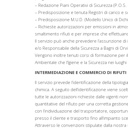
– Redazione Piani Operativi di Sicurezza (P.O.S. 
– Predisposizione e tenuta Registri di carico e sc
– Predisposizione M.U.D. (Modello Unico di Dichiar
– Richieste autorizzazioni per emissioni in atmosf
smaltimento rifiuti e per imprese che effettuano i
Il servizio può anche prevedere l’assunzione di 
e/o Responsabile della Sicurezza a Bagni di Orvi
Vengono inoltre tenuti corsi di formazione per i
Ambientale che l’Igiene e la Sicurezza nei luoghi 
INTERMEDIAZIONE E COMMERCIO DI RIFUTI B
Il servizio prevede l’identificazione della tipolog
chimica. A seguito dell’identificazione viene sce
tutte le autorizzazioni richieste dalle vigenti nor
quantitative del rifiuto per una corretta gesti
con l’individuazione del trasportatore, opportun
presso il cliente e trasporto fino all’impianto sc
Attraverso le convenzioni stipulate dalla nostra 