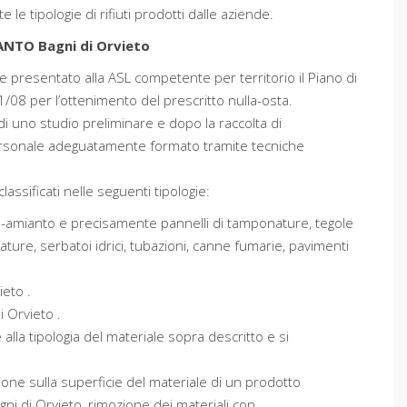
le tipologie di rifiuti prodotti dalle aziende.
NTO Bagni di Orvieto
e presentato alla ASL competente per territorio il Piano di
1/08 per l’ottenimento del prescritto nulla-osta.
di uno studio preliminare e dopo la raccolta di
ersonale adeguatamente formato tramite tecniche
ssificati nelle seguenti tipologie:
na-amianto e precisamente pannelli di tamponature, tegole
ature, serbatoi idrici, tubazioni, canne fumarie, pavimenti
ieto .
di Orvieto .
alla tipologia del materiale sopra descritto e si
ione sulla superficie del materiale di un prodotto
gni di Orvieto, rimozione dei materiali con