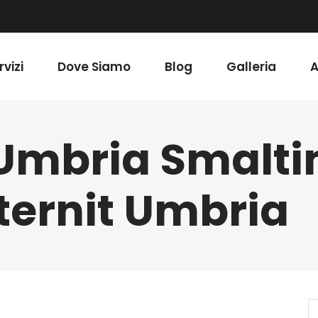
rvizi
Dove Siamo
Blog
Galleria
A
 Umbria Smalt
ternit Umbria
S