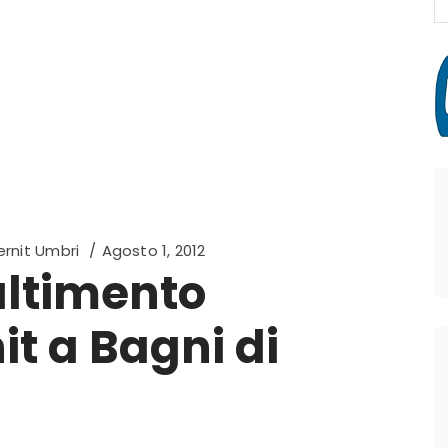
fo
rnit Umbri
Agosto 1, 2012
altimento
t a Bagni di