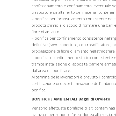
confezionamento e confinamento, eventuale sostit
trasporto e smaltimento dei materiali contenent
– bonifica per incapsulamento consistente nel tr
prodotti chimici allo scopo di formare una barri
fibre di amianto.
– bonifica per confinamento consistente nell’in
definitive (sovracoperture, controsoffittature, pen
propagazione di fibre di amianto nell’atmosfera 
– bonifica in confinamento statico consistente 
tramite installazione di apposite barriere ermeti
dall’area da bonificare.
Al termine delle lavorazioni è previsto il controllo
certificazione di decontaminazione dell’ambiente e
bonifica.
BONIFICHE AMBIENTALI Bagni di Orvieto
Vengono effettuate bonifiche di siti contaminati 
avanzate per rendere l’area idonea alla restituz