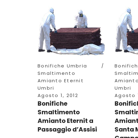
Bonifiche Umbria
Bonific
Smaltimento
Smalti
Amianto Eternit
Amianto
Umbri
Umbri
Agosto 1, 2012
Agosto 1
Bonifiche
Bonific
Smaltimento
Smalti
Amianto Eternit a
Amianto
Passaggio d’Assisi
Santa 