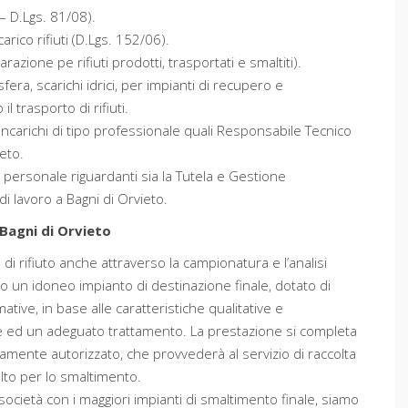
– D.Lgs. 81/08).
arico rifiuti (D.Lgs. 152/06).
azione pe rifiuti prodotti, trasportati e smaltiti).
era, scarichi idrici, per impianti di recupero e
l trasporto di rifiuti.
incarichi di tipo professionale quali Responsabile Tecnico
eto.
l personale riguardanti sia la Tutela e Gestione
di lavoro a Bagni di Orvieto.
agni di Orvieto
ia di rifiuto anche attraverso la campionatura e l’analisi
lto un idoneo impianto di destinazione finale, dotato di
mative, in base alle caratteristiche qualitative e
one ed un adeguato trattamento. La prestazione si completa
amente autorizzato, che provvederà al servizio di raccolta
elto per lo smaltimento.
società con i maggiori impianti di smaltimento finale, siamo