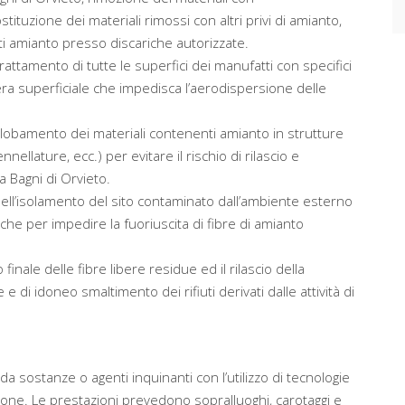
uzione dei materiali rimossi con altri privi di amianto,
i amianto presso discariche autorizzate.
attamento di tutte le superfici dei manufatti con specifici
era superficiale che impedisca l’aerodispersione delle
globamento dei materiali contenenti amianto in strutture
nellature, ecc.) per evitare il rischio di rilascio e
a Bagni di Orvieto.
nell’isolamento del sito contaminato dall’ambiente esterno
che per impedire la fuoriuscita di fibre di amianto
 finale delle fibre libere residue ed il rilascio della
 di idoneo smaltimento dei rifiuti derivati dalle attività di
da sostanze o agenti inquinanti con l’utilizzo di tecnologie
ione. Le prestazioni prevedono sopralluoghi, carotaggi e