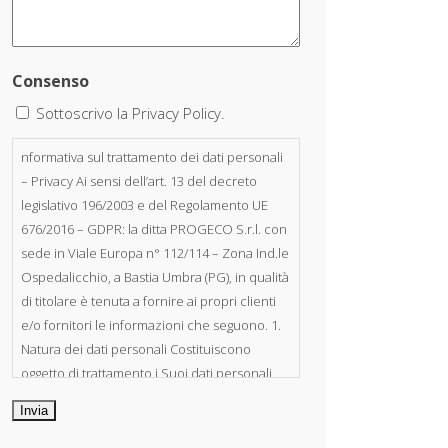
Consenso
Sottoscrivo la Privacy Policy.
nformativa sul trattamento dei dati personali
– Privacy Ai sensi dell’art. 13 del decreto
legislativo 196/2003 e del Regolamento UE
676/2016 – GDPR: la ditta PROGECO S.r.l. con
sede in Viale Europa n° 112/114 – Zona Ind.le
Ospedalicchio, a Bastia Umbra (PG), in qualità
di titolare è tenuta a fornire ai propri clienti
e/o fornitori le informazioni che seguono. 1.
Natura dei dati personali Costituiscono
oggetto di trattamento i Suoi dati personali,
riferibili direttamente od indirettamente al
suo rapporto con la ditta scrivente, per il
corretto adempimento delle obbligazioni