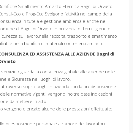
Bonifiche Smaltimento Amianto Eternit a Bagni di Orvieto
Consul-Eco e Prog-Eco Svolgono l’attività nel campo della
consulenza in tutela e gestione ambientale anche nel
comune di Bagni di Orvieto in provincia di Terni, igiene e
sicurezza sul lavoro,nella raccolta, trasporto e smaltimento
rifiuti e nella bonifica di materiali contenenti amianto.
CONSULENZA ED ASSISTENZA ALLE AZIENDE Bagni di
Orvieto
Il servizio riguarda la consulenza globale alle aziende nelle
ne e Sicurezza nei luoghi di lavoro.
 attraverso sopralluoghi in azienda con la predisposizione
delle normative vigenti; vengono inoltre date indicazioni
iorie da mettere in atto.
ito vengono elencate alcune delle prestazioni effettuate:
ello di esposizione personale a rumore dei lavoratori