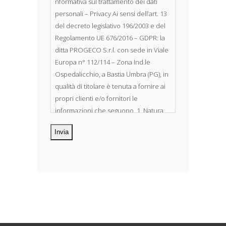
nformativa sul trattamento dei dati
personali – Privacy Ai sensi dell’art. 13
del decreto legislativo 196/2003 e del
Regolamento UE 676/2016 – GDPR: la
ditta PROGECO S.r.l. con sede in Viale
Europa n° 112/114 – Zona Ind.le
Ospedalicchio, a Bastia Umbra (PG), in
qualità di titolare è tenuta a fornire ai
propri clienti e/o fornitori le
informazioni che seguono. 1. Natura
dei dati personali Costituiscono
oggetto di trattamento i Suoi dati
personali, riferibili direttamente od
indirettamente al suo rapporto con la
ditta scrivente, per il corretto
adempimento delle obbligazioni
derivanti da contratto nonché per
adempiere ad una specifica norma di
legge, regolamento o normativa