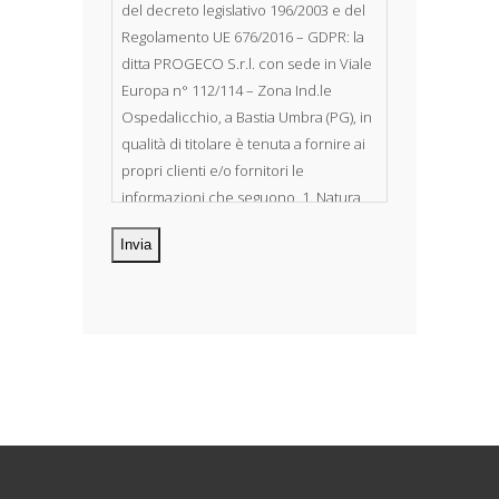
del decreto legislativo 196/2003 e del
Regolamento UE 676/2016 – GDPR: la
ditta PROGECO S.r.l. con sede in Viale
Europa n° 112/114 – Zona Ind.le
Ospedalicchio, a Bastia Umbra (PG), in
qualità di titolare è tenuta a fornire ai
propri clienti e/o fornitori le
informazioni che seguono. 1. Natura
dei dati personali Costituiscono
oggetto di trattamento i Suoi dati
personali, riferibili direttamente od
indirettamente al suo rapporto con la
ditta scrivente, per il corretto
adempimento delle obbligazioni
derivanti da contratto nonché per
adempiere ad una specifica norma di
legge, regolamento o normativa
comunitaria. Il trattamento potrà
riguardare anche dati personali