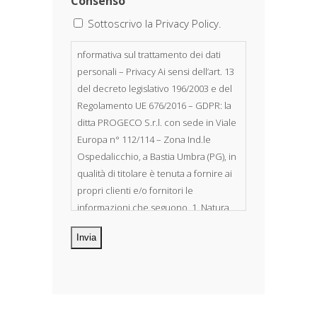
Consenso
Sottoscrivo la Privacy Policy.
nformativa sul trattamento dei dati
personali – Privacy Ai sensi dell’art. 13
del decreto legislativo 196/2003 e del
Regolamento UE 676/2016 – GDPR: la
ditta PROGECO S.r.l. con sede in Viale
Europa n° 112/114 – Zona Ind.le
Ospedalicchio, a Bastia Umbra (PG), in
qualità di titolare è tenuta a fornire ai
propri clienti e/o fornitori le
informazioni che seguono. 1. Natura
dei dati personali Costituiscono
oggetto di trattamento i Suoi dati
personali, riferibili direttamente od
indirettamente al suo rapporto con la
ditta scrivente, per il corretto
adempimento delle obbligazioni