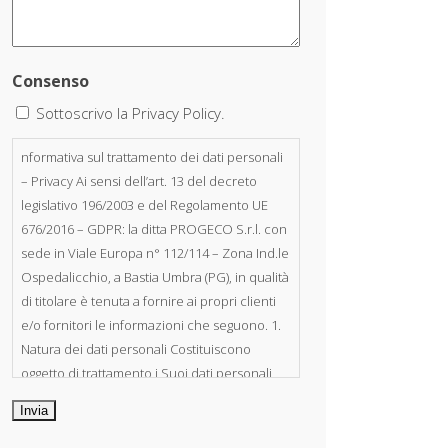
Consenso
Sottoscrivo la Privacy Policy.
nformativa sul trattamento dei dati personali
– Privacy Ai sensi dell’art. 13 del decreto
legislativo 196/2003 e del Regolamento UE
676/2016 – GDPR: la ditta PROGECO S.r.l. con
sede in Viale Europa n° 112/114 – Zona Ind.le
Ospedalicchio, a Bastia Umbra (PG), in qualità
di titolare è tenuta a fornire ai propri clienti
e/o fornitori le informazioni che seguono. 1.
Natura dei dati personali Costituiscono
oggetto di trattamento i Suoi dati personali,
riferibili direttamente od indirettamente al
suo rapporto con la ditta scrivente, per il
corretto adempimento delle obbligazioni