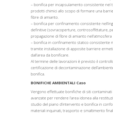
– bonifica per incapsulamento consistente nel tr
prodotti chimici allo scopo di formare una barri
fibre di amianto.
– bonifica per confinamento consistente nell’in
definitive (sovracoperture, controsoffittature, pen
propagazione di fibre di amianto nell’atmosfera
– bonifica in confinamento statico consistente 
tramite installazione di apposite barriere ermeti
dall’area da bonificare.
Al termine delle lavorazioni è previsto il controllo
certificazione di decontaminazione dell’ambiente e
bonifica.
BONIFICHE AMBIENTALI Caso
Vengono effettuate bonifiche di siti contaminati 
avanzate per rendere l’area idonea alla restituz
studio del piano d’intervento e bonifica in confo
materiali inquinati, trasporto e smaltimento finale 