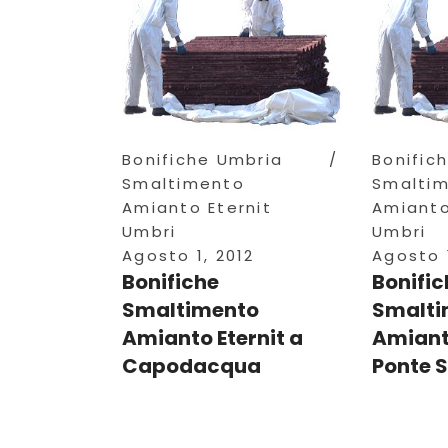
Bonifiche Umbria
Bonific
Smaltimento
Smalti
Amianto Eternit
Amianto
Umbri
Umbri
Agosto 1, 2012
Agosto 1
Bonifiche
Bonific
Smaltimento
Smalti
Amianto Eternit a
Amianto
Capodacqua
Ponte S