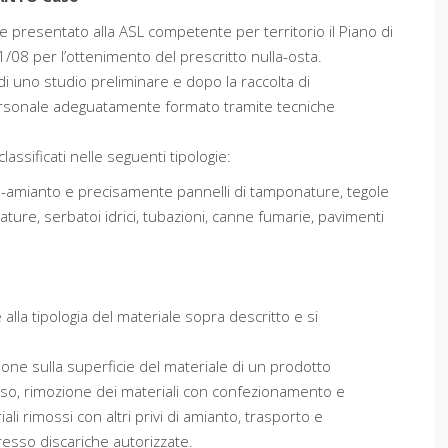
e presentato alla ASL competente per territorio il Piano di
1/08 per l’ottenimento del prescritto nulla-osta.
di uno studio preliminare e dopo la raccolta di
ersonale adeguatamente formato tramite tecniche
ssificati nelle seguenti tipologie:
na-amianto e precisamente pannelli di tamponature, tegole
ature, serbatoi idrici, tubazioni, canne fumarie, pavimenti
alla tipologia del materiale sopra descritto e si
ione sulla superficie del materiale di un prodotto
Caso, rimozione dei materiali con confezionamento e
i rimossi con altri privi di amianto, trasporto e
esso discariche autorizzate.