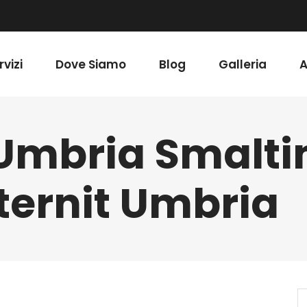
rvizi
Dove Siamo
Blog
Galleria
A
 Umbria Smalt
ternit Umbria
S