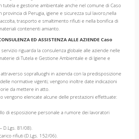
in tutela e gestione ambientale anche nel comune di Caso
in provincia di Perugia, igiene e sicurezza sul lavoro,nella
raccolta, trasporto e smaltimento rifiuti e nella bonifica di
materiali contenenti amianto.
CONSULENZA ED ASSISTENZA ALLE AZIENDE Caso
Il servizio riguarda la consulenza globale alle aziende nelle
materie di Tutela e Gestione Ambientale e di Igiene e
 attraverso sopralluoghi in azienda con la predisposizione
delle normative vigenti; vengono inoltre date indicazioni
iorie da mettere in atto.
ito vengono elencate alcune delle prestazioni effettuate:
ello di esposizione personale a rumore dei lavoratori
– D.Lgs. 81/08).
arico rifiuti (D.Lgs. 152/06).