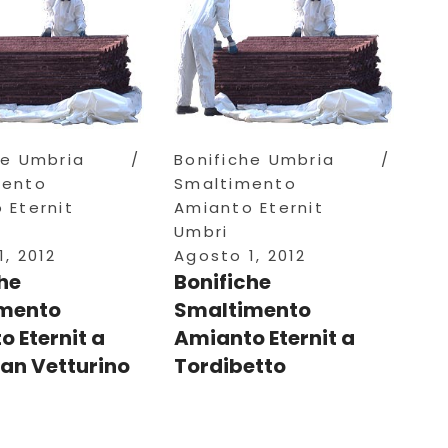
he Umbria
Bonifiche Umbria
mento
Smaltimento
 Eternit
Amianto Eternit
Umbri
, 2012
Agosto 1, 2012
he
Bonifiche
mento
Smaltimento
 Eternit a
Amianto Eternit a
an Vetturino
Tordibetto