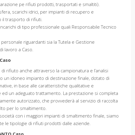
azione pe rifiuti prodotti, trasportati e smaltiti).
era, scarichi idrici, per impianti di recupero e
l trasporto di rifiuti.
incarichi di tipo professionale quali Responsabile Tecnico
l personale riguardanti sia la Tutela e Gestione
 di lavoro a Caso.
 Caso
ia di rifiuto anche attraverso la campionatura e l’analisi
lto un idoneo impianto di destinazione finale, dotato di
mative, in base alle caratteristiche qualitative e
one ed un adeguato trattamento. La prestazione si completa
amente autorizzato, che provvederà al servizio di raccolta
elto per lo smaltimento.
società con i maggiori impianti di smaltimento finale, siamo
le tipologie di rifiuti prodotti dalle aziende.
ANTO Caso