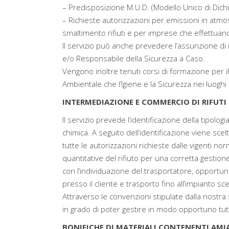
– Predisposizione M.U.D. (Modello Unico di Dichiar
– Richieste autorizzazioni per emissioni in atmosf
smaltimento rifiuti e per imprese che effettuano i
Il servizio può anche prevedere l’assunzione di 
e/o Responsabile della Sicurezza a Caso.
Vengono inoltre tenuti corsi di formazione per i
Ambientale che l’Igiene e la Sicurezza nei luoghi
INTERMEDIAZIONE E COMMERCIO DI RIFUTI
Il servizio prevede l’identificazione della tipolog
chimica. A seguito dell’identificazione viene sce
tutte le autorizzazioni richieste dalle vigenti nor
quantitative del rifiuto per una corretta gesti
con l’individuazione del trasportatore, opportun
presso il cliente e trasporto fino all’impianto sc
Attraverso le convenzioni stipulate dalla nostra 
in grado di poter gestire in modo opportuno tutte 
BONIFICHE DI MATERIALI CONTENENTI AMI