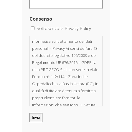
Consenso
Sottoscrivo la Privacy Policy.
nformativa sul trattamento dei dati
personali – Privacy Ai sensi dell’art. 13
del decreto legislativo 196/2003 e del
Regolamento UE 676/2016 – GDPR: la
ditta PROGECO S.r.l. con sede in Viale
Europa n° 112/114 – Zona Ind.le
Ospedalicchio, a Bastia Umbra (PG), in
qualità di titolare è tenuta a fornire ai
propri clienti e/o fornitori le
informazioni che seguono. 1. Natura
dei dati personali Costituiscono
oggetto di trattamento i Suoi dati
personali, riferibili direttamente od