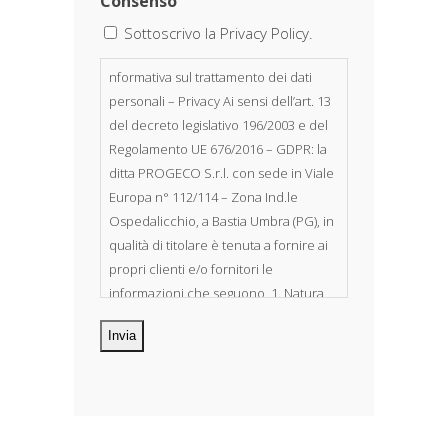
Consenso
Sottoscrivo la Privacy Policy.
nformativa sul trattamento dei dati
personali – Privacy Ai sensi dell’art. 13
del decreto legislativo 196/2003 e del
Regolamento UE 676/2016 – GDPR: la
ditta PROGECO S.r.l. con sede in Viale
Europa n° 112/114 – Zona Ind.le
Ospedalicchio, a Bastia Umbra (PG), in
qualità di titolare è tenuta a fornire ai
propri clienti e/o fornitori le
informazioni che seguono. 1. Natura
dei dati personali Costituiscono
oggetto di trattamento i Suoi dati
personali, riferibili direttamente od
indirettamente al suo rapporto con la
ditta scrivente, per il corretto
adempimento delle obbligazioni