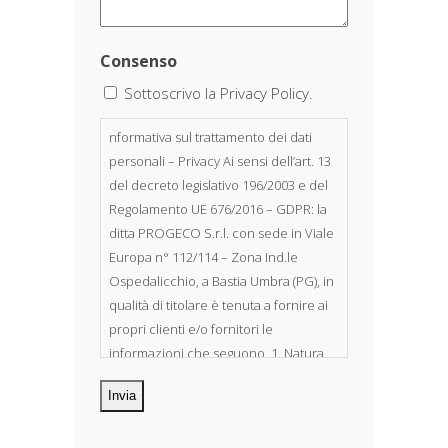
Consenso
Sottoscrivo la Privacy Policy.
nformativa sul trattamento dei dati
personali – Privacy Ai sensi dell’art. 13
del decreto legislativo 196/2003 e del
Regolamento UE 676/2016 – GDPR: la
ditta PROGECO S.r.l. con sede in Viale
Europa n° 112/114 – Zona Ind.le
Ospedalicchio, a Bastia Umbra (PG), in
qualità di titolare è tenuta a fornire ai
propri clienti e/o fornitori le
informazioni che seguono. 1. Natura
dei dati personali Costituiscono
oggetto di trattamento i Suoi dati
personali, riferibili direttamente od