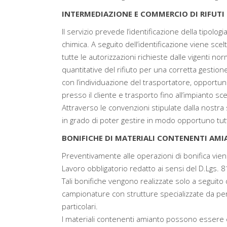
INTERMEDIAZIONE E COMMERCIO DI RIFUTI 
Il servizio prevede l’identificazione della tipolog
chimica. A seguito dell’identificazione viene sce
tutte le autorizzazioni richieste dalle vigenti nor
quantitative del rifiuto per una corretta gesti
con l’individuazione del trasportatore, opportun
presso il cliente e trasporto fino all’impianto sc
Attraverso le convenzioni stipulate dalla nostra 
in grado di poter gestire in modo opportuno tutte 
BONIFICHE DI MATERIALI CONTENENTI AMI
Preventivamente alle operazioni di bonifica vien
Lavoro obbligatorio redatto ai sensi del D.Lgs. 8
Tali bonifiche vengono realizzate solo a seguito 
campionature con strutture specializzate da p
particolari.
I materiali contenenti amianto possono essere cla