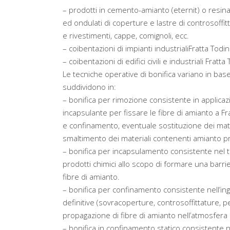
– prodotti in cemento-amianto (eternit) o resi
ed ondulati di coperture e lastre di controsoffitt
e rivestimenti, cappe, comignoli, ecc.
– coibentazioni di impianti industrialiFratta Todin
– coibentazioni di edifici civili e industriali Fratta
Le tecniche operative di bonifica variano in base 
suddividono in:
– bonifica per rimozione consistente in applicaz
incapsulante per fissare le fibre di amianto a F
e confinamento, eventuale sostituzione dei materi
smaltimento dei materiali contenenti amianto pr
– bonifica per incapsulamento consistente nel tr
prodotti chimici allo scopo di formare una barri
fibre di amianto.
– bonifica per confinamento consistente nell’in
definitive (sovracoperture, controsoffittature, pen
propagazione di fibre di amianto nell’atmosfera 
– bonifica in confinamento statico consistente 