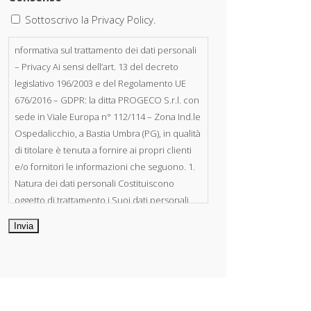
Sottoscrivo la Privacy Policy.
nformativa sul trattamento dei dati personali
– Privacy Ai sensi dell’art. 13 del decreto
legislativo 196/2003 e del Regolamento UE
676/2016 – GDPR: la ditta PROGECO S.r.l. con
sede in Viale Europa n° 112/114 – Zona Ind.le
Ospedalicchio, a Bastia Umbra (PG), in qualità
di titolare è tenuta a fornire ai propri clienti
e/o fornitori le informazioni che seguono. 1.
Natura dei dati personali Costituiscono
oggetto di trattamento i Suoi dati personali,
riferibili direttamente od indirettamente al
suo rapporto con la ditta scrivente, per il
corretto adempimento delle obbligazioni
derivanti da contratto nonché per
adempiere ad una specifica norma di legge,
regolamento o normativa comunitaria. Il