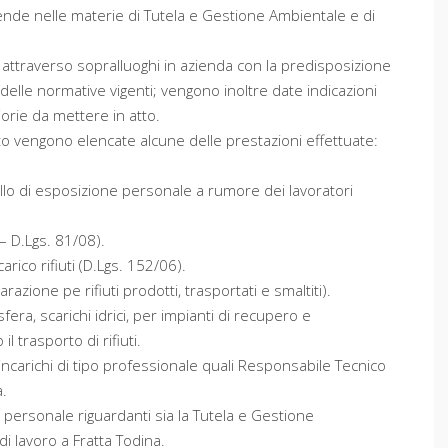
ziende nelle materie di Tutela e Gestione Ambientale e di
 attraverso sopralluoghi in azienda con la predisposizione
delle normative vigenti; vengono inoltre date indicazioni
iorie da mettere in atto.
ito vengono elencate alcune delle prestazioni effettuate:
ello di esposizione personale a rumore dei lavoratori
– D.Lgs. 81/08).
arico rifiuti (D.Lgs. 152/06).
azione pe rifiuti prodotti, trasportati e smaltiti).
era, scarichi idrici, per impianti di recupero e
l trasporto di rifiuti.
incarichi di tipo professionale quali Responsabile Tecnico
a.
l personale riguardanti sia la Tutela e Gestione
di lavoro a Fratta Todina.