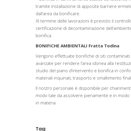
tramite installazione di apposite barriere ermeti
dall’area da bonificare.
Al termine delle lavorazioni è previsto il controllo
certificazione di decontaminazione dell’ambiente e
bonifica.
BONIFICHE AMBIENTALI Fratta Todina
Vengono effettuate bonifiche di siti contaminati 
avanzate per rendere l’area idonea alla restituz
studio del piano d’intervento e bonifica in confo
materiali inquinati, trasporto e smaltimento finale 
Il nostro personale è disponibile per chiarimenti
modo tale da assolvere pienamente e in modo ef
in materia.
Tag: