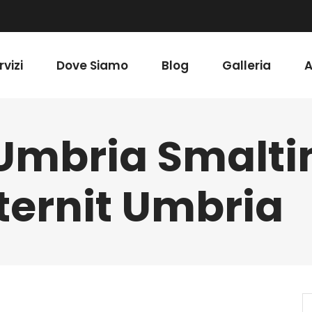
rvizi
Dove Siamo
Blog
Galleria
A
 Umbria Smalt
ternit Umbria
S