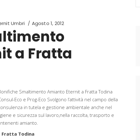
fo
rnit Umbri
Agosto 1, 2012
altimento
t a Fratta
Bonifiche Smaltimento Amianto Eternit a Fratta Todina
Consul-Eco e Prog-Eco Svolgono l’attività nel campo della
consulenza in tutela e gestione ambientale anche nel
giene e sicurezza sul lavoro,nella raccolta, trasporto e
contenenti amianto.
Fratta Todina