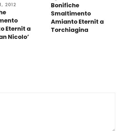
Bonifiche
, 2012
he
Smaltimento
mento
Amianto Eternit a
 Eternit a
Torchiagina
an Nicolo’