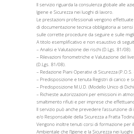
Il servizio riguarda la consulenza globale alle a
Igiene e Sicurezza nei luoghi di lavoro.
Le prestazioni professionali vengono effettuate
di documentazione tecnica obbligatoria ai sensi 
sulle corrette procedure da seguire e sulle migl
A titolo esemplificativo e non esaustivo di segu
– Analisi e Valutazione dei rischi (D.Lgs. 81/08).
– Rilevazioni fonometriche e Valutazione del liv
(D.Lgs. 81/08).
– Redazione Piani Operativi di Sicurezza (P.O.S. 
– Predisposizione e tenuta Registri di carico e sc
– Predisposizione M.U.D. (Modello Unico di Dichiar
– Richieste autorizzazioni per emissioni in atmosf
smaltimento rifiuti e per imprese che effettuano i
Il servizio può anche prevedere l’assunzione di 
e/o Responsabile della Sicurezza a Fratta Todin
Vengono inoltre tenuti corsi di formazione per i
Ambientale che l’Igiene e la Sicurezza nei luoghi 