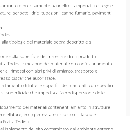
na-amianto e precisamente pannelli di tamponature, tegole
ature, serbatoi idrici, tubazioni, canne fumarie, pavimenti
a .
 Todina .
alla tipologia del materiale sopra descritto e si
ione sulla superficie del materiale di un prodotto
ratta Todina, rimozione dei materiali con confezionamento
ali rimossi con altri privi di amianto, trasporto e
esso discariche autorizzate.
attamento di tutte le superfici dei manufatti con specifici
era superficiale che impedisca l’aerodispersione delle
globamento dei materiali contenenti amianto in strutture
nellature, ecc.) per evitare il rischio di rilascio e
a Fratta Todina.
nell’isolamento del sito contaminato dall’ambiente esterno