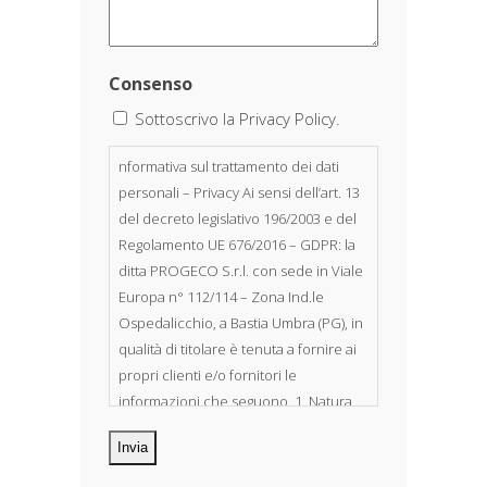
Consenso
Sottoscrivo la Privacy Policy.
nformativa sul trattamento dei dati
personali – Privacy Ai sensi dell’art. 13
del decreto legislativo 196/2003 e del
Regolamento UE 676/2016 – GDPR: la
ditta PROGECO S.r.l. con sede in Viale
Europa n° 112/114 – Zona Ind.le
Ospedalicchio, a Bastia Umbra (PG), in
qualità di titolare è tenuta a fornire ai
propri clienti e/o fornitori le
informazioni che seguono. 1. Natura
dei dati personali Costituiscono
oggetto di trattamento i Suoi dati
personali, riferibili direttamente od