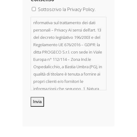
Sottoscrivo la Privacy Policy.
nformativa sul trattamento dei dati
personali – Privacy Ai sensi dell’art. 13
del decreto legislativo 196/2003 e del
Regolamento UE 676/2016 – GDPR: la
ditta PROGECO S.r.l. con sede in Viale
Europa n° 112/114 – Zona Ind.le
Ospedalicchio, a Bastia Umbra (PG), in
qualità di titolare è tenuta a fornire ai
propri clienti e/o fornitori le
informazioni che seguono. 1. Natura
dei dati personali Costituiscono
oggetto di trattamento i Suoi dati
personali, riferibili direttamente od
indirettamente al suo rapporto con la
ditta scrivente, per il corretto
adempimento delle obbligazioni