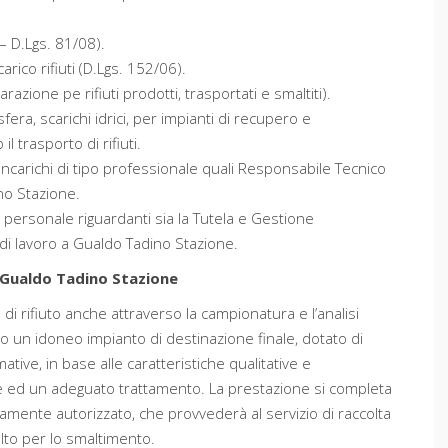
– D.Lgs. 81/08).
arico rifiuti (D.Lgs. 152/06).
azione pe rifiuti prodotti, trasportati e smaltiti).
era, scarichi idrici, per impianti di recupero e
l trasporto di rifiuti.
incarichi di tipo professionale quali Responsabile Tecnico
no Stazione.
l personale riguardanti sia la Tutela e Gestione
 di lavoro a Gualdo Tadino Stazione.
Gualdo Tadino Stazione
ia di rifiuto anche attraverso la campionatura e l’analisi
lto un idoneo impianto di destinazione finale, dotato di
mative, in base alle caratteristiche qualitative e
one ed un adeguato trattamento. La prestazione si completa
amente autorizzato, che provvederà al servizio di raccolta
elto per lo smaltimento.