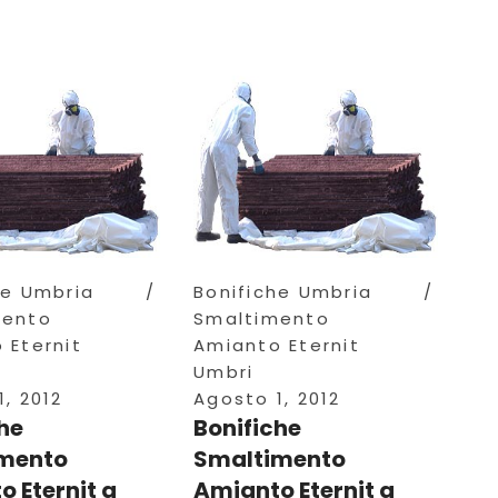
he Umbria
Bonifiche Umbria
mento
Smaltimento
 Eternit
Amianto Eternit
Umbri
, 2012
Agosto 1, 2012
he
Bonifiche
mento
Smaltimento
 Eternit a
Amianto Eternit a