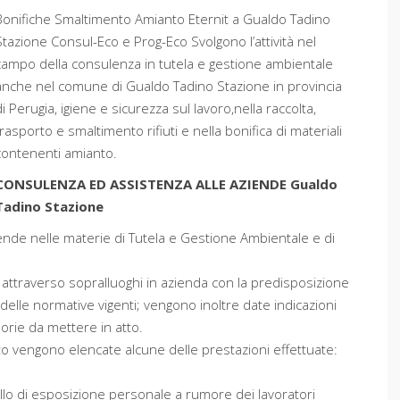
Bonifiche Smaltimento Amianto Eternit a Gualdo Tadino
Stazione Consul-Eco e Prog-Eco Svolgono l’attività nel
campo della consulenza in tutela e gestione ambientale
anche nel comune di Gualdo Tadino Stazione in provincia
di Perugia, igiene e sicurezza sul lavoro,nella raccolta,
trasporto e smaltimento rifiuti e nella bonifica di materiali
contenenti amianto.
CONSULENZA ED ASSISTENZA ALLE AZIENDE Gualdo
Tadino Stazione
ziende nelle materie di Tutela e Gestione Ambientale e di
 attraverso sopralluoghi in azienda con la predisposizione
delle normative vigenti; vengono inoltre date indicazioni
iorie da mettere in atto.
ito vengono elencate alcune delle prestazioni effettuate:
ello di esposizione personale a rumore dei lavoratori