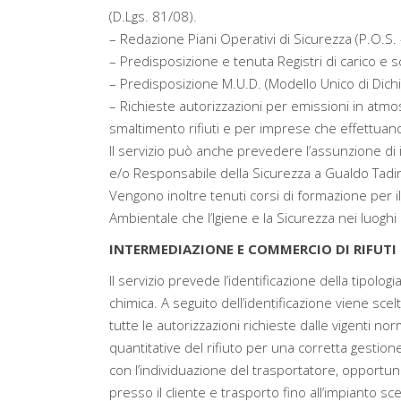
(D.Lgs. 81/08).
– Redazione Piani Operativi di Sicurezza (P.O.S. 
– Predisposizione e tenuta Registri di carico e sc
– Predisposizione M.U.D. (Modello Unico di Dichiar
– Richieste autorizzazioni per emissioni in atmosf
smaltimento rifiuti e per imprese che effettuano i
Il servizio può anche prevedere l’assunzione di 
e/o Responsabile della Sicurezza a Gualdo Tadi
Vengono inoltre tenuti corsi di formazione per i
Ambientale che l’Igiene e la Sicurezza nei luoghi
INTERMEDIAZIONE E COMMERCIO DI RIFUTI 
Il servizio prevede l’identificazione della tipolog
chimica. A seguito dell’identificazione viene sce
tutte le autorizzazioni richieste dalle vigenti nor
quantitative del rifiuto per una corretta gesti
con l’individuazione del trasportatore, opportun
presso il cliente e trasporto fino all’impianto sc