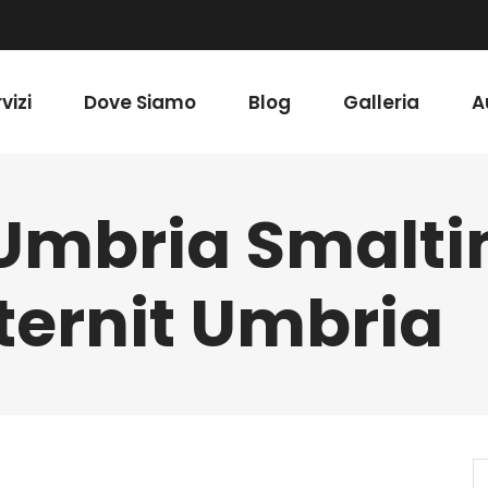
vizi
Dove Siamo
Blog
Galleria
A
 Umbria Smalt
ternit Umbria
S