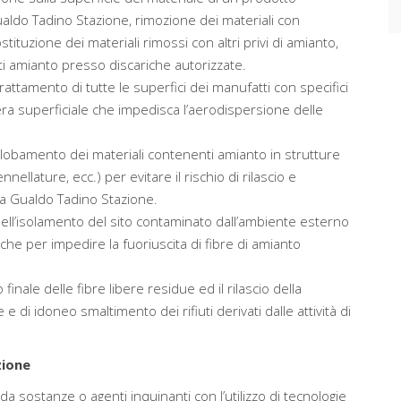
ualdo Tadino Stazione, rimozione dei materiali con
uzione dei materiali rimossi con altri privi di amianto,
i amianto presso discariche autorizzate.
attamento di tutte le superfici dei manufatti con specifici
era superficiale che impedisca l’aerodispersione delle
globamento dei materiali contenenti amianto in strutture
nellature, ecc.) per evitare il rischio di rilascio e
 a Gualdo Tadino Stazione.
nell’isolamento del sito contaminato dall’ambiente esterno
che per impedire la fuoriuscita di fibre di amianto
 finale delle fibre libere residue ed il rilascio della
 di idoneo smaltimento dei rifiuti derivati dalle attività di
zione
da sostanze o agenti inquinanti con l’utilizzo di tecnologie