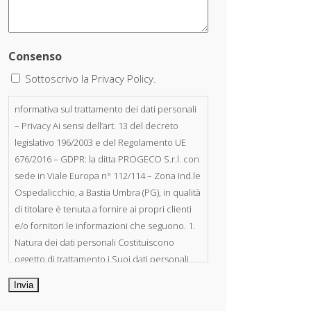
Consenso
Sottoscrivo la Privacy Policy.
nformativa sul trattamento dei dati personali
– Privacy Ai sensi dell’art. 13 del decreto
legislativo 196/2003 e del Regolamento UE
676/2016 – GDPR: la ditta PROGECO S.r.l. con
sede in Viale Europa n° 112/114 – Zona Ind.le
Ospedalicchio, a Bastia Umbra (PG), in qualità
di titolare è tenuta a fornire ai propri clienti
e/o fornitori le informazioni che seguono. 1.
Natura dei dati personali Costituiscono
oggetto di trattamento i Suoi dati personali,
riferibili direttamente od indirettamente al
suo rapporto con la ditta scrivente, per il
corretto adempimento delle obbligazioni