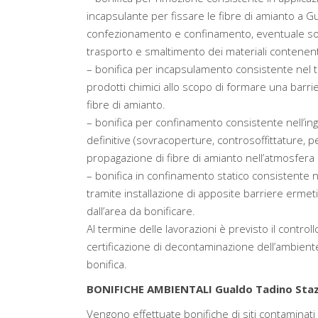
incapsulante per fissare le fibre di amianto a G
confezionamento e confinamento, eventuale sostit
trasporto e smaltimento dei materiali contenent
– bonifica per incapsulamento consistente nel tr
prodotti chimici allo scopo di formare una barri
fibre di amianto.
– bonifica per confinamento consistente nell’in
definitive (sovracoperture, controsoffittature, pen
propagazione di fibre di amianto nell’atmosfera
– bonifica in confinamento statico consistente 
tramite installazione di apposite barriere ermeti
dall’area da bonificare.
Al termine delle lavorazioni è previsto il controllo
certificazione di decontaminazione dell’ambiente e
bonifica.
BONIFICHE AMBIENTALI Gualdo Tadino Sta
Vengono effettuate bonifiche di siti contaminati 