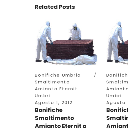
Related Posts
Bonifiche Umbria
Bonific
Smaltimento
Smalti
Amianto Eternit
Amianto
Umbri
Umbri
Agosto 1, 2012
Agosto 1
Bonifiche
Bonific
Smaltimento
Smalti
Amianto Eternit a
Amianto