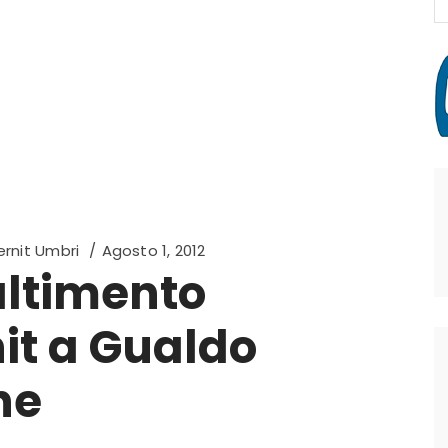
fo
rnit Umbri
Agosto 1, 2012
altimento
it a Gualdo
ne