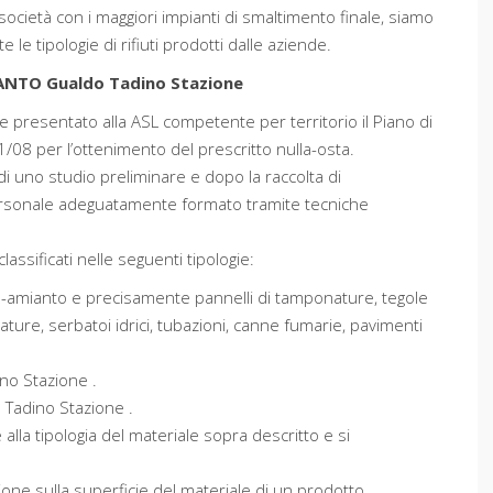
società con i maggiori impianti di smaltimento finale, siamo
le tipologie di rifiuti prodotti dalle aziende.
NTO Gualdo Tadino Stazione
e presentato alla ASL competente per territorio il Piano di
1/08 per l’ottenimento del prescritto nulla-osta.
di uno studio preliminare e dopo la raccolta di
ersonale adeguatamente formato tramite tecniche
ssificati nelle seguenti tipologie:
na-amianto e precisamente pannelli di tamponature, tegole
ature, serbatoi idrici, tubazioni, canne fumarie, pavimenti
ino Stazione .
do Tadino Stazione .
alla tipologia del materiale sopra descritto e si
ione sulla superficie del materiale di un prodotto