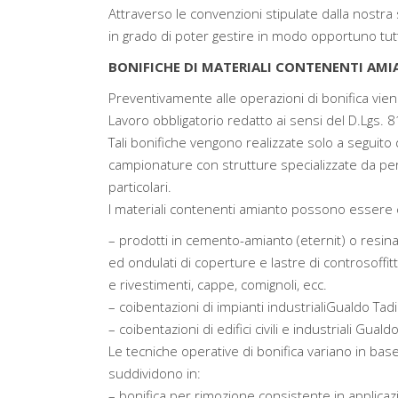
Attraverso le convenzioni stipulate dalla nostra 
in grado di poter gestire in modo opportuno tutte 
BONIFICHE DI MATERIALI CONTENENTI AMIA
Preventivamente alle operazioni di bonifica vien
Lavoro obbligatorio redatto ai sensi del D.Lgs. 8
Tali bonifiche vengono realizzate solo a seguito 
campionature con strutture specializzate da p
particolari.
I materiali contenenti amianto possono essere cla
– prodotti in cemento-amianto (eternit) o resi
ed ondulati di coperture e lastre di controsoffitt
e rivestimenti, cappe, comignoli, ecc.
– coibentazioni di impianti industrialiGualdo Tad
– coibentazioni di edifici civili e industriali Gual
Le tecniche operative di bonifica variano in base 
suddividono in:
– bonifica per rimozione consistente in applicaz