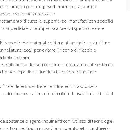
ali rimossi con altri privi di amianto, trasporto e
esso discariche autorizzate.
attamento di tutte le superfici dei manufatti con specifici
era superficiale che impedisca l’aerodispersione delle
globamento dei materiali contenenti amianto in strutture
nellature, ecc.) per evitare il rischio di rilascio e
a Isola Fossara.
nell’isolamento del sito contaminato dall’ambiente esterno
che per impedire la fuoriuscita di fibre di amianto
 finale delle fibre libere residue ed il rilascio della
 di idoneo smaltimento dei rifiuti derivati dalle attività di
da sostanze o agenti inquinanti con l’utilizzo di tecnologie
ione. Le prestazioni prevedono sopralluoghi, carotaggi e