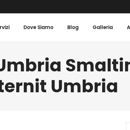
rvizi
Dove Siamo
Blog
Galleria
A
 Umbria Smalt
ternit Umbria
S