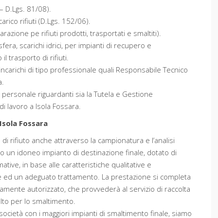
– D.Lgs. 81/08).
arico rifiuti (D.Lgs. 152/06).
azione pe rifiuti prodotti, trasportati e smaltiti).
era, scarichi idrici, per impianti di recupero e
l trasporto di rifiuti.
incarichi di tipo professionale quali Responsabile Tecnico
a.
l personale riguardanti sia la Tutela e Gestione
di lavoro a Isola Fossara.
sola Fossara
ia di rifiuto anche attraverso la campionatura e l’analisi
lto un idoneo impianto di destinazione finale, dotato di
mative, in base alle caratteristiche qualitative e
one ed un adeguato trattamento. La prestazione si completa
amente autorizzato, che provvederà al servizio di raccolta
elto per lo smaltimento.
società con i maggiori impianti di smaltimento finale, siamo