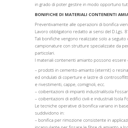
in grado di poter gestire in modo opportuno tutte 
BONIFICHE DI MATERIALI CONTENENTI AMIA
Preventivamente alle operazioni di bonifica vien
Lavoro obbligatorio redatto ai sensi del D.Lgs. 8
Tali bonifiche vengono realizzate solo a seguito 
campionature con strutture specializzate da p
particolari.
I materiali contenenti amianto possono essere cla
– prodotti in cemento-amianto (eternit) o resi
ed ondulati di coperture e lastre di controsoffitt
e rivestimenti, cappe, comignoli, ecc.
– coibentazioni di impianti industrialiIsola Fossar
– coibentazioni di edifici civili e industriali Isola 
Le tecniche operative di bonifica variano in base 
suddividono in:
– bonifica per rimozione consistente in applicaz
incapsulante per fissare le fibre di amianto a I