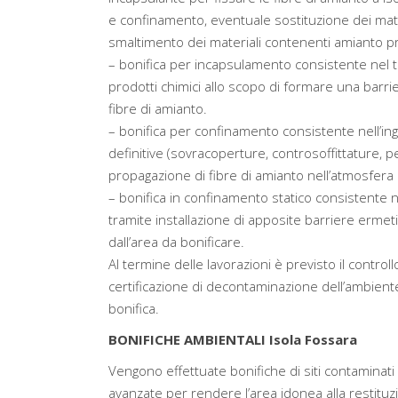
e confinamento, eventuale sostituzione dei materi
smaltimento dei materiali contenenti amianto pr
– bonifica per incapsulamento consistente nel tr
prodotti chimici allo scopo di formare una barri
fibre di amianto.
– bonifica per confinamento consistente nell’in
definitive (sovracoperture, controsoffittature, pen
propagazione di fibre di amianto nell’atmosfera 
– bonifica in confinamento statico consistente 
tramite installazione di apposite barriere ermeti
dall’area da bonificare.
Al termine delle lavorazioni è previsto il controllo
certificazione di decontaminazione dell’ambiente e
bonifica.
BONIFICHE AMBIENTALI Isola Fossara
Vengono effettuate bonifiche di siti contaminati 
avanzate per rendere l’area idonea alla restituz