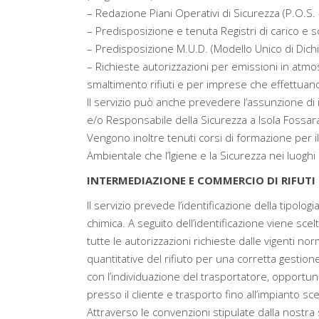
– Redazione Piani Operativi di Sicurezza (P.O.S. 
– Predisposizione e tenuta Registri di carico e sc
– Predisposizione M.U.D. (Modello Unico di Dichiar
– Richieste autorizzazioni per emissioni in atmosf
smaltimento rifiuti e per imprese che effettuano i
Il servizio può anche prevedere l’assunzione di 
e/o Responsabile della Sicurezza a Isola Fossar
Vengono inoltre tenuti corsi di formazione per i
Ambientale che l’Igiene e la Sicurezza nei luoghi 
INTERMEDIAZIONE E COMMERCIO DI RIFUTI I
Il servizio prevede l’identificazione della tipolog
chimica. A seguito dell’identificazione viene sce
tutte le autorizzazioni richieste dalle vigenti nor
quantitative del rifiuto per una corretta gesti
con l’individuazione del trasportatore, opportun
presso il cliente e trasporto fino all’impianto sc
Attraverso le convenzioni stipulate dalla nostra 