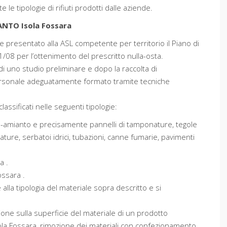
le tipologie di rifiuti prodotti dalle aziende.
NTO Isola Fossara
e presentato alla ASL competente per territorio il Piano di
1/08 per l’ottenimento del prescritto nulla-osta.
di uno studio preliminare e dopo la raccolta di
ersonale adeguatamente formato tramite tecniche
ssificati nelle seguenti tipologie:
na-amianto e precisamente pannelli di tamponature, tegole
ature, serbatoi idrici, tubazioni, canne fumarie, pavimenti
a .
Fossara .
alla tipologia del materiale sopra descritto e si
ione sulla superficie del materiale di un prodotto
sola Fossara, rimozione dei materiali con confezionamento