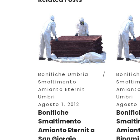
Bonifiche Umbria
Bonific
Smaltimento
Smalti
Amianto Eternit
Amianto
Umbri
Umbri
Agosto 1, 2012
Agosto 1
Bonifiche
Bonific
Smaltimento
Smalti
Amianto Eternit a
Amianto
San Giorgio
Binami