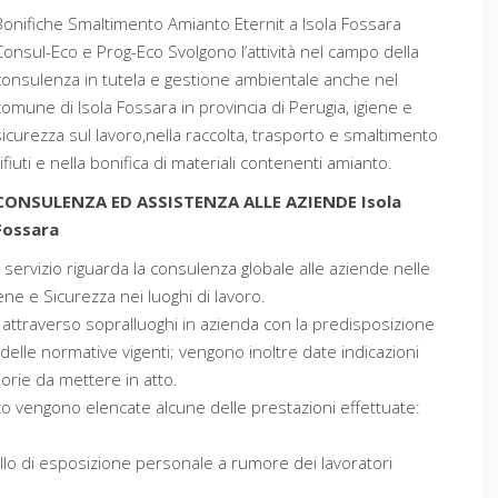
Bonifiche Smaltimento Amianto Eternit a Isola Fossara
Consul-Eco e Prog-Eco Svolgono l’attività nel campo della
consulenza in tutela e gestione ambientale anche nel
comune di Isola Fossara in provincia di Perugia, igiene e
sicurezza sul lavoro,nella raccolta, trasporto e smaltimento
rifiuti e nella bonifica di materiali contenenti amianto.
CONSULENZA ED ASSISTENZA ALLE AZIENDE Isola
Fossara
Il servizio riguarda la consulenza globale alle aziende nelle
ne e Sicurezza nei luoghi di lavoro.
 attraverso sopralluoghi in azienda con la predisposizione
delle normative vigenti; vengono inoltre date indicazioni
iorie da mettere in atto.
ito vengono elencate alcune delle prestazioni effettuate:
ello di esposizione personale a rumore dei lavoratori