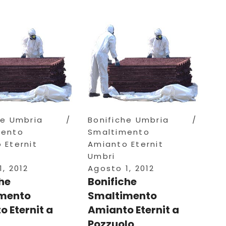
he Umbria
Bonifiche Umbria
mento
Smaltimento
 Eternit
Amianto Eternit
Umbri
, 2012
Agosto 1, 2012
he
Bonifiche
mento
Smaltimento
 Eternit a
Amianto Eternit a
Pozzuolo