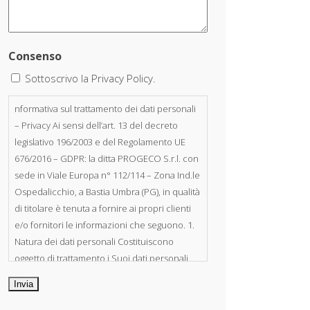
Consenso
Sottoscrivo la Privacy Policy.
nformativa sul trattamento dei dati personali
– Privacy Ai sensi dell’art. 13 del decreto
legislativo 196/2003 e del Regolamento UE
676/2016 – GDPR: la ditta PROGECO S.r.l. con
sede in Viale Europa n° 112/114 – Zona Ind.le
Ospedalicchio, a Bastia Umbra (PG), in qualità
di titolare è tenuta a fornire ai propri clienti
e/o fornitori le informazioni che seguono. 1.
Natura dei dati personali Costituiscono
oggetto di trattamento i Suoi dati personali,
riferibili direttamente od indirettamente al
suo rapporto con la ditta scrivente, per il
corretto adempimento delle obbligazioni