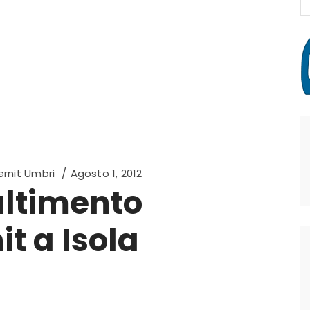
fo
rnit Umbri
Agosto 1, 2012
altimento
t a Isola