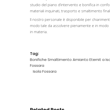
studio del piano d’intervento e bonifica in confo
materiali inquinati, trasporto e smaltimento finale 
Il nostro personale è disponibile per chiarimenti
modo tale da assolvere pienamente e in modo ef
in materia.
Tag:
Bonifiche Smaltimento Amianto Eternit a Is
Fossara
Isola Fossara
Related Posts