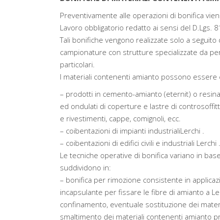
Preventivamente alle operazioni di bonifica vien
Lavoro obbligatorio redatto ai sensi del D.Lgs. 8
Tali bonifiche vengono realizzate solo a seguito 
campionature con strutture specializzate da p
particolari.
I materiali contenenti amianto possono essere cla
– prodotti in cemento-amianto (eternit) o resi
ed ondulati di coperture e lastre di controsoffitt
e rivestimenti, cappe, comignoli, ecc.
– coibentazioni di impianti industrialiLerchi .
– coibentazioni di edifici civili e industriali Lerchi 
Le tecniche operative di bonifica variano in base 
suddividono in:
– bonifica per rimozione consistente in applicaz
incapsulante per fissare le fibre di amianto a L
confinamento, eventuale sostituzione dei material
smaltimento dei materiali contenenti amianto pr