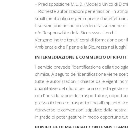
– Predisposizione M.U.D. (Modello Unico di Dichiar
– Richieste autorizzazioni per emissioni in atmosf
smaltimento rifiuti e per imprese che effettuano i
Il servizio può anche prevedere l’assunzione di 
e/o Responsabile della Sicurezza a Lerchi.
Vengono inoltre tenuti corsi di formazione per i
Ambientale che l’Igiene e la Sicurezza nei luoghi 
INTERMEDIAZIONE E COMMERCIO DI RIFUTI 
Il servizio prevede l’identificazione della tipolog
chimica. A seguito dell’identificazione viene sce
tutte le autorizzazioni richieste dalle vigenti nor
quantitative del rifiuto per una corretta gesti
con l’individuazione del trasportatore, opportun
presso il cliente e trasporto fino all’impianto sc
Attraverso le convenzioni stipulate dalla nostra 
in grado di poter gestire in modo opportuno tutte 
BONIFICHE DI MATERIALI CONTENENTI AMI