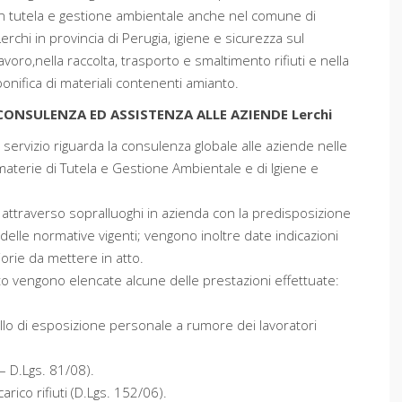
in tutela e gestione ambientale anche nel comune di
Lerchi in provincia di Perugia, igiene e sicurezza sul
lavoro,nella raccolta, trasporto e smaltimento rifiuti e nella
bonifica di materiali contenenti amianto.
CONSULENZA ED ASSISTENZA ALLE AZIENDE Lerchi
Il servizio riguarda la consulenza globale alle aziende nelle
materie di Tutela e Gestione Ambientale e di Igiene e
 attraverso sopralluoghi in azienda con la predisposizione
delle normative vigenti; vengono inoltre date indicazioni
iorie da mettere in atto.
ito vengono elencate alcune delle prestazioni effettuate:
ello di esposizione personale a rumore dei lavoratori
– D.Lgs. 81/08).
arico rifiuti (D.Lgs. 152/06).