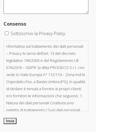
Consenso
Sottoscrivo la Privacy Policy.
nformativa sul trattamento dei dati personali
– Privacy Ai sensi dell’art. 13 del decreto
legislativo 196/2003 e del Regolamento UE
676/2016 – GDPR: la ditta PROGECO S.r.l. con
sede in Viale Europa n° 112/114 – Zona Ind.le
Ospedalicchio, a Bastia Umbra (PG), in qualità
di titolare è tenuta a fornire ai propri clienti
e/o fornitori le informazioni che seguono. 1.
Natura dei dati personali Costituiscono
oggetto di trattamento i Suoi dati personali,
riferibili direttamente od indirettamente al
suo rapporto con la ditta scrivente, per il
corretto adempimento delle obbligazioni