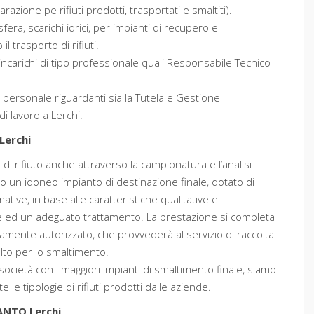
azione pe rifiuti prodotti, trasportati e smaltiti).
era, scarichi idrici, per impianti di recupero e
l trasporto di rifiuti.
incarichi di tipo professionale quali Responsabile Tecnico
l personale riguardanti sia la Tutela e Gestione
di lavoro a Lerchi.
Lerchi
ia di rifiuto anche attraverso la campionatura e l’analisi
lto un idoneo impianto di destinazione finale, dotato di
mative, in base alle caratteristiche qualitative e
one ed un adeguato trattamento. La prestazione si completa
amente autorizzato, che provvederà al servizio di raccolta
elto per lo smaltimento.
società con i maggiori impianti di smaltimento finale, siamo
le tipologie di rifiuti prodotti dalle aziende.
ANTO Lerchi