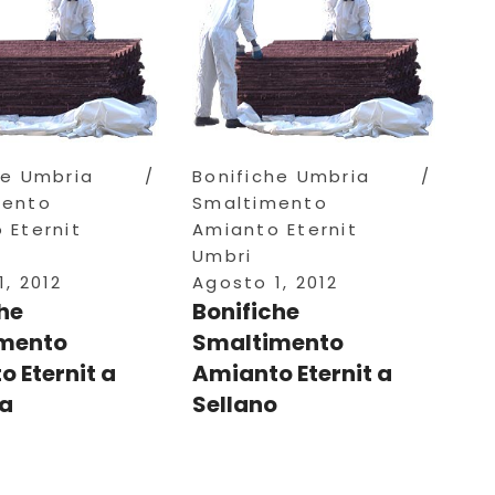
he Umbria
Bonifiche Umbria
mento
Smaltimento
 Eternit
Amianto Eternit
Umbri
, 2012
Agosto 1, 2012
he
Bonifiche
mento
Smaltimento
 Eternit a
Amianto Eternit a
la
Sellano