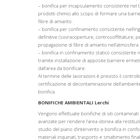
– bonifica per incapsulamento consistente nel tr
prodotti chimici allo scopo di formare una barri
fibre di amianto.
– bonifica per confinamento consistente nell’in
definitive (sovracoperture, controsoffittature, pen
propagazione di fibre di amianto nell’atmosfera 
– bonifica in confinamento statico consistente 
tramite installazione di apposite barriere ermeti
dall’area da bonificare.
Al termine delle lavorazioni è previsto il controllo
certificazione di decontaminazione dell’ambiente e
bonifica.
BONIFICHE AMBIENTALI Lerchi
Vengono effettuate bonifiche di siti contaminati 
avanzate per rendere l’area idonea alla restituz
studio del piano d’intervento e bonifica in confo
materiali inquinati, trasporto e smaltimento finale 