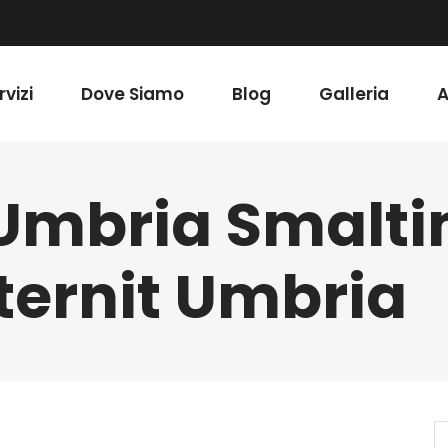
rvizi
Dove Siamo
Blog
Galleria
A
 Umbria Smalt
ternit Umbria
S