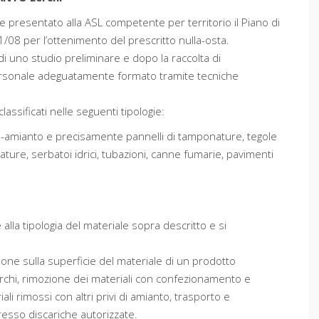
e presentato alla ASL competente per territorio il Piano di
1/08 per l’ottenimento del prescritto nulla-osta.
di uno studio preliminare e dopo la raccolta di
ersonale adeguatamente formato tramite tecniche
ssificati nelle seguenti tipologie:
na-amianto e precisamente pannelli di tamponature, tegole
ature, serbatoi idrici, tubazioni, canne fumarie, pavimenti
.
alla tipologia del materiale sopra descritto e si
ione sulla superficie del materiale di un prodotto
erchi, rimozione dei materiali con confezionamento e
i rimossi con altri privi di amianto, trasporto e
esso discariche autorizzate.