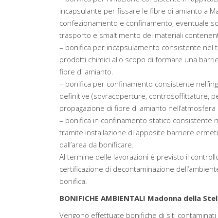
incapsulante per fissare le fibre di amianto a M
confezionamento e confinamento, eventuale sostit
trasporto e smaltimento dei materiali contenent
– bonifica per incapsulamento consistente nel tr
prodotti chimici allo scopo di formare una barri
fibre di amianto.
– bonifica per confinamento consistente nell’in
definitive (sovracoperture, controsoffittature, pen
propagazione di fibre di amianto nell’atmosfera 
– bonifica in confinamento statico consistente 
tramite installazione di apposite barriere ermeti
dall’area da bonificare.
Al termine delle lavorazioni è previsto il controllo
certificazione di decontaminazione dell’ambiente e
bonifica.
BONIFICHE AMBIENTALI Madonna della Stel
Vengono effettuate bonifiche di siti contaminati 