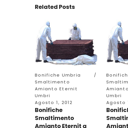
Related Posts
Bonifiche Umbria
Bonific
Smaltimento
Smalti
Amianto Eternit
Amianto
Umbri
Umbri
Agosto 1, 2012
Agosto 1
Bonifiche
Bonific
Smaltimento
Smalti
Amianto Eternit a
Amianto