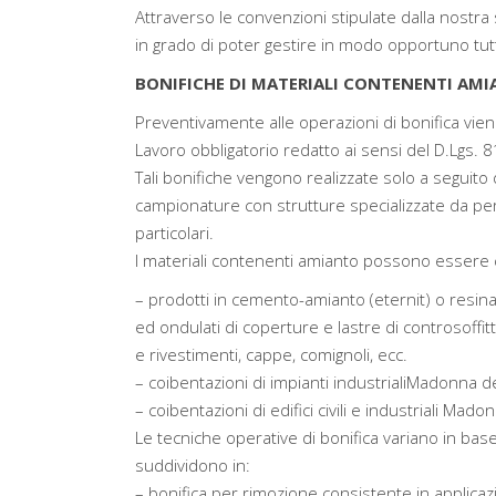
Attraverso le convenzioni stipulate dalla nostra 
in grado di poter gestire in modo opportuno tutte 
BONIFICHE DI MATERIALI CONTENENTI AMIA
Preventivamente alle operazioni di bonifica vien
Lavoro obbligatorio redatto ai sensi del D.Lgs. 8
Tali bonifiche vengono realizzate solo a seguito 
campionature con strutture specializzate da p
particolari.
I materiali contenenti amianto possono essere cla
– prodotti in cemento-amianto (eternit) o resi
ed ondulati di coperture e lastre di controsoffitt
e rivestimenti, cappe, comignoli, ecc.
– coibentazioni di impianti industrialiMadonna del
– coibentazioni di edifici civili e industriali Madon
Le tecniche operative di bonifica variano in base 
suddividono in:
– bonifica per rimozione consistente in applicaz