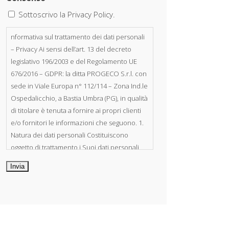
Sottoscrivo la Privacy Policy.
nformativa sul trattamento dei dati personali
– Privacy Ai sensi dell’art. 13 del decreto
legislativo 196/2003 e del Regolamento UE
676/2016 – GDPR: la ditta PROGECO S.r.l. con
sede in Viale Europa n° 112/114 – Zona Ind.le
Ospedalicchio, a Bastia Umbra (PG), in qualità
di titolare è tenuta a fornire ai propri clienti
e/o fornitori le informazioni che seguono. 1.
Natura dei dati personali Costituiscono
oggetto di trattamento i Suoi dati personali,
riferibili direttamente od indirettamente al
suo rapporto con la ditta scrivente, per il
corretto adempimento delle obbligazioni
derivanti da contratto nonché per
adempiere ad una specifica norma di legge,
regolamento o normativa comunitaria. Il