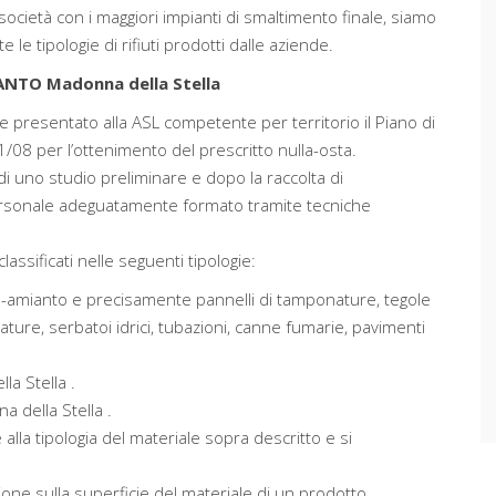
società con i maggiori impianti di smaltimento finale, siamo
le tipologie di rifiuti prodotti dalle aziende.
NTO Madonna della Stella
e presentato alla ASL competente per territorio il Piano di
1/08 per l’ottenimento del prescritto nulla-osta.
di uno studio preliminare e dopo la raccolta di
ersonale adeguatamente formato tramite tecniche
ssificati nelle seguenti tipologie:
na-amianto e precisamente pannelli di tamponature, tegole
ature, serbatoi idrici, tubazioni, canne fumarie, pavimenti
la Stella .
na della Stella .
alla tipologia del materiale sopra descritto e si
ione sulla superficie del materiale di un prodotto