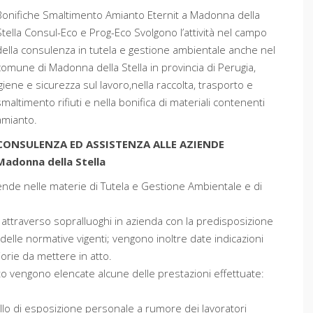
Bonifiche Smaltimento Amianto Eternit a Madonna della
Stella Consul-Eco e Prog-Eco Svolgono l’attività nel campo
della consulenza in tutela e gestione ambientale anche nel
comune di Madonna della Stella in provincia di Perugia,
igiene e sicurezza sul lavoro,nella raccolta, trasporto e
smaltimento rifiuti e nella bonifica di materiali contenenti
amianto.
CONSULENZA ED ASSISTENZA ALLE AZIENDE
Madonna della Stella
ziende nelle materie di Tutela e Gestione Ambientale e di
 attraverso sopralluoghi in azienda con la predisposizione
delle normative vigenti; vengono inoltre date indicazioni
iorie da mettere in atto.
ito vengono elencate alcune delle prestazioni effettuate:
ello di esposizione personale a rumore dei lavoratori