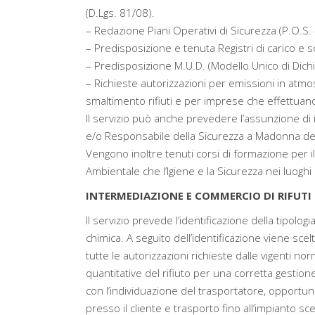
(D.Lgs. 81/08).
– Redazione Piani Operativi di Sicurezza (P.O.S. 
– Predisposizione e tenuta Registri di carico e sc
– Predisposizione M.U.D. (Modello Unico di Dichiar
– Richieste autorizzazioni per emissioni in atmosf
smaltimento rifiuti e per imprese che effettuano i
Il servizio può anche prevedere l’assunzione di 
e/o Responsabile della Sicurezza a Madonna dell
Vengono inoltre tenuti corsi di formazione per i
Ambientale che l’Igiene e la Sicurezza nei luoghi
INTERMEDIAZIONE E COMMERCIO DI RIFUTI M
Il servizio prevede l’identificazione della tipolog
chimica. A seguito dell’identificazione viene sce
tutte le autorizzazioni richieste dalle vigenti nor
quantitative del rifiuto per una corretta gesti
con l’individuazione del trasportatore, opportun
presso il cliente e trasporto fino all’impianto sc