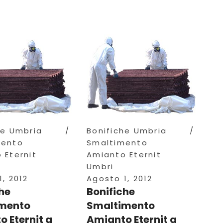
he Umbria
Bonifiche Umbria
mento
Smaltimento
 Eternit
Amianto Eternit
Umbri
, 2012
Agosto 1, 2012
he
Bonifiche
mento
Smaltimento
 Eternit a
Amianto Eternit a