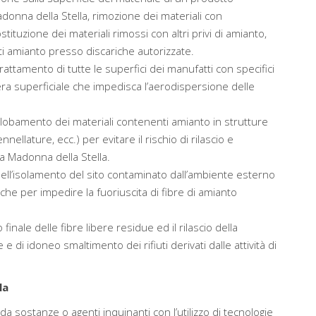
adonna della Stella, rimozione dei materiali con
uzione dei materiali rimossi con altri privi di amianto,
i amianto presso discariche autorizzate.
attamento di tutte le superfici dei manufatti con specifici
era superficiale che impedisca l’aerodispersione delle
globamento dei materiali contenenti amianto in strutture
nellature, ecc.) per evitare il rischio di rilascio e
a Madonna della Stella.
nell’isolamento del sito contaminato dall’ambiente esterno
che per impedire la fuoriuscita di fibre di amianto
 finale delle fibre libere residue ed il rilascio della
 di idoneo smaltimento dei rifiuti derivati dalle attività di
la
da sostanze o agenti inquinanti con l’utilizzo di tecnologie