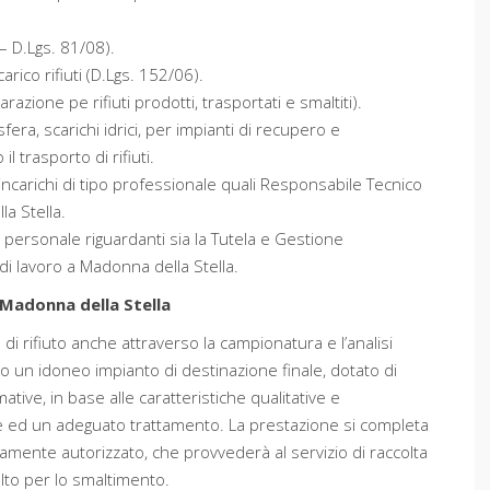
– D.Lgs. 81/08).
arico rifiuti (D.Lgs. 152/06).
azione pe rifiuti prodotti, trasportati e smaltiti).
era, scarichi idrici, per impianti di recupero e
l trasporto di rifiuti.
incarichi di tipo professionale quali Responsabile Tecnico
a Stella.
l personale riguardanti sia la Tutela e Gestione
 di lavoro a Madonna della Stella.
adonna della Stella
ia di rifiuto anche attraverso la campionatura e l’analisi
lto un idoneo impianto di destinazione finale, dotato di
mative, in base alle caratteristiche qualitative e
one ed un adeguato trattamento. La prestazione si completa
amente autorizzato, che provvederà al servizio di raccolta
elto per lo smaltimento.