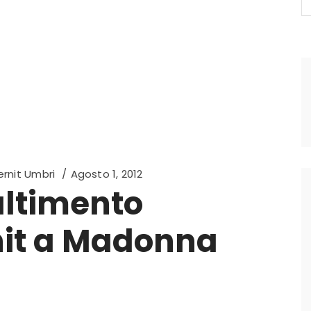
fo
rnit Umbri
Agosto 1, 2012
altimento
nit a Madonna