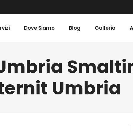
rvizi
Dove Siamo
Blog
Galleria
A
 Umbria Smalt
ternit Umbria
S