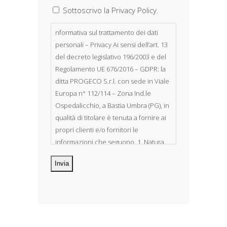
Sottoscrivo la Privacy Policy.
nformativa sul trattamento dei dati
personali – Privacy Ai sensi dell’art. 13
del decreto legislativo 196/2003 e del
Regolamento UE 676/2016 – GDPR: la
ditta PROGECO S.r.l. con sede in Viale
Europa n° 112/114 – Zona Ind.le
Ospedalicchio, a Bastia Umbra (PG), in
qualità di titolare è tenuta a fornire ai
propri clienti e/o fornitori le
informazioni che seguono. 1. Natura
dei dati personali Costituiscono
oggetto di trattamento i Suoi dati
personali, riferibili direttamente od
indirettamente al suo rapporto con la
ditta scrivente, per il corretto
adempimento delle obbligazioni