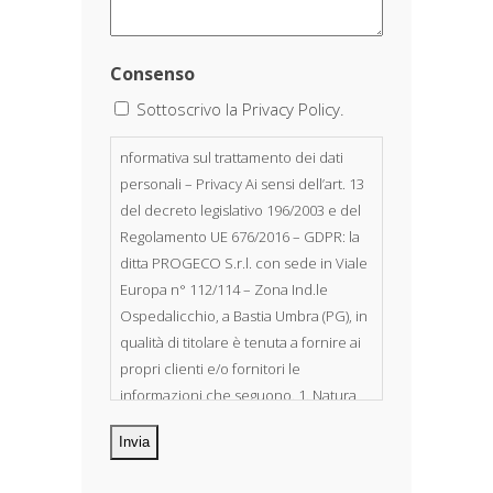
Consenso
Sottoscrivo la Privacy Policy.
nformativa sul trattamento dei dati
personali – Privacy Ai sensi dell’art. 13
del decreto legislativo 196/2003 e del
Regolamento UE 676/2016 – GDPR: la
ditta PROGECO S.r.l. con sede in Viale
Europa n° 112/114 – Zona Ind.le
Ospedalicchio, a Bastia Umbra (PG), in
qualità di titolare è tenuta a fornire ai
propri clienti e/o fornitori le
informazioni che seguono. 1. Natura
dei dati personali Costituiscono
oggetto di trattamento i Suoi dati
personali, riferibili direttamente od