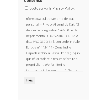
Consenso
Sottoscrivo la Privacy Policy.
nformativa sul trattamento dei dati
personali – Privacy Ai sensi dell’art. 13
del decreto legislativo 196/2003 e del
Regolamento UE 676/2016 – GDPR: la
ditta PROGECO S.r.l. con sede in Viale
Europa n° 112/114 – Zona Ind.le
Ospedalicchio, a Bastia Umbra (PG), in
qualità di titolare è tenuta a fornire ai
propri clienti e/o fornitori le
informazioni che seguono. 1. Natura
dei dati personali Costituiscono
oggetto di trattamento i Suoi dati
personali, riferibili direttamente od
indirettamente al suo rapporto con la
ditta scrivente, per il corretto
adempimento delle obbligazioni