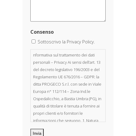
Consenso
Sottoscrivo la Privacy Policy.
nformativa sul trattamento dei dati
personali – Privacy Ai sensi dell’art. 13
del decreto legislativo 196/2003 e del
Regolamento UE 676/2016 – GDPR: la
ditta PROGECO S.r.l. con sede in Viale
Europa n° 112/114 – Zona Ind.le
Ospedalicchio, a Bastia Umbra (PG), in
qualità di titolare è tenuta a fornire ai
propri clienti e/o fornitori le
informazioni che seguono. 1. Natura
dei dati personali Costituiscono
oggetto di trattamento i Suoi dati