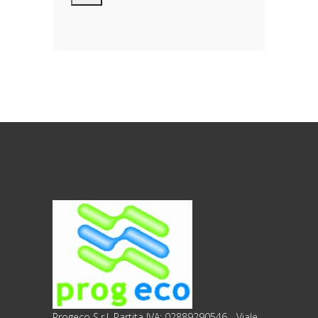
personali, riferibili direttamente od
indirettamente al suo rapporto con la
ditta scrivente, per il corretto
adempimento delle obbligazioni
derivanti da contratto nonché per
adempiere ad una specifica norma di
legge, regolamento o normativa
comunitaria. Il trattamento potrà
riguardare anche dati personali
“sensibili”, vale a dire dati idonei a
rivelare l’origine razziale ed etnica, le
convinzioni religiose, filosofiche o di
altro genere, le opinioni politiche,
l’adesione a partiti, sindacati,
associazioni od organizzazioni a
carattere religioso, filosofico, politico o
sindacale, nonché i dati personali
idonei a rivelare lo stato di salute e la
Progeco S.r.l. Partita IVA: 02889290546 - Viale