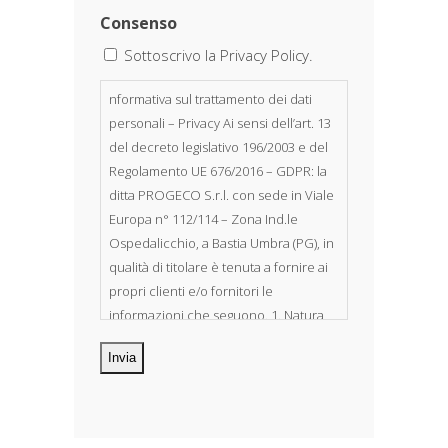
Consenso
Sottoscrivo la Privacy Policy.
nformativa sul trattamento dei dati
personali – Privacy Ai sensi dell’art. 13
del decreto legislativo 196/2003 e del
Regolamento UE 676/2016 – GDPR: la
ditta PROGECO S.r.l. con sede in Viale
Europa n° 112/114 – Zona Ind.le
Ospedalicchio, a Bastia Umbra (PG), in
qualità di titolare è tenuta a fornire ai
propri clienti e/o fornitori le
informazioni che seguono. 1. Natura
dei dati personali Costituiscono
oggetto di trattamento i Suoi dati
personali, riferibili direttamente od
indirettamente al suo rapporto con la
ditta scrivente, per il corretto