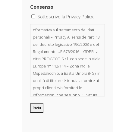
Consenso
Sottoscrivo la Privacy Policy.
nformativa sul trattamento dei dati
personali – Privacy Ai sensi dell’art. 13
del decreto legislativo 196/2003 e del
Regolamento UE 676/2016 – GDPR: la
ditta PROGECO S.r.l. con sede in Viale
Europa n° 112/114 – Zona Ind.le
Ospedalicchio, a Bastia Umbra (PG), in
qualità di titolare è tenuta a fornire ai
propri clienti e/o fornitori le
informazioni che seguono. 1. Natura
dei dati personali Costituiscono
oggetto di trattamento i Suoi dati
personali, riferibili direttamente od
indirettamente al suo rapporto con la
ditta scrivente, per il corretto