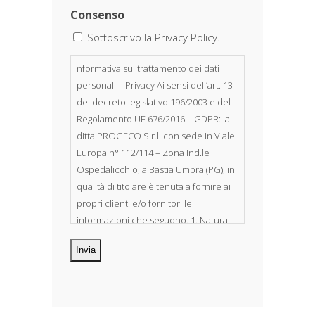
Consenso
Sottoscrivo la Privacy Policy.
nformativa sul trattamento dei dati
personali – Privacy Ai sensi dell’art. 13
del decreto legislativo 196/2003 e del
Regolamento UE 676/2016 – GDPR: la
ditta PROGECO S.r.l. con sede in Viale
Europa n° 112/114 – Zona Ind.le
Ospedalicchio, a Bastia Umbra (PG), in
qualità di titolare è tenuta a fornire ai
propri clienti e/o fornitori le
informazioni che seguono. 1. Natura
dei dati personali Costituiscono
oggetto di trattamento i Suoi dati
personali, riferibili direttamente od
indirettamente al suo rapporto con la
ditta scrivente, per il corretto