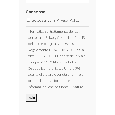
Consenso
Sottoscrivo la Privacy Policy.
nformativa sul trattamento dei dati
personali – Privacy Ai sensi dell’art. 13
del decreto legislativo 196/2003 e del
Regolamento UE 676/2016 – GDPR: la
ditta PROGECO S.r.l. con sede in Viale
Europa n° 112/114 – Zona Ind.le
Ospedalicchio, a Bastia Umbra (PG), in
qualità di titolare è tenuta a fornire ai
propri clienti e/o fornitori le
informazioni che seguono. 1. Natura
dei dati personali Costituiscono
oggetto di trattamento i Suoi dati
personali, riferibili direttamente od
indirettamente al suo rapporto con la