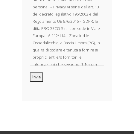
personali – Privacy Ai sensi dell’art. 13
del decreto legislativo 196/2003 e del
Regolamento UE 676/2016 – GDPR: la
ditta PROGECO S.r.l. con sede in Viale
Europa n° 112/114 – Zona Ind.le
Ospedalicchio, a Bastia Umbra (PG), in
qualità di titolare è tenuta a fornire ai
propri clienti e/o fornitori le
informazioni che seguono. 1. Natura
dei dati personali Costituiscono
oggetto di trattamento i Suoi dati
personali, riferibili direttamente od
indirettamente al suo rapporto con la
ditta scrivente, per il corretto
adempimento delle obbligazioni
derivanti da contratto nonché per
adempiere ad una specifica norma di
legge, regolamento o normativa