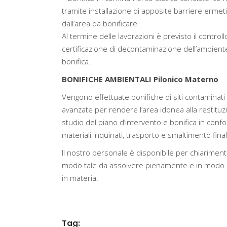
tramite installazione di apposite barriere ermeti
dall’area da bonificare.
Al termine delle lavorazioni è previsto il controllo
certificazione di decontaminazione dell’ambiente e
bonifica.
BONIFICHE AMBIENTALI Pilonico Materno
Vengono effettuate bonifiche di siti contaminati 
avanzate per rendere l’area idonea alla restituz
studio del piano d’intervento e bonifica in confo
materiali inquinati, trasporto e smaltimento finale 
Il nostro personale è disponibile per chiarimenti
modo tale da assolvere pienamente e in modo ef
in materia.
Tag: