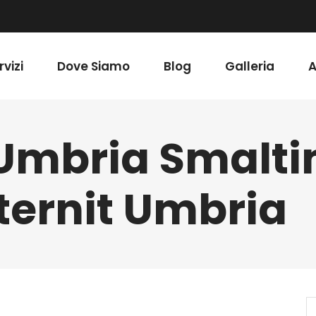
rvizi
Dove Siamo
Blog
Galleria
A
 Umbria Smalt
ternit Umbria
S