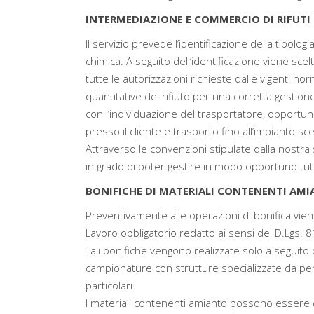
INTERMEDIAZIONE E COMMERCIO DI RIFUTI 
Il servizio prevede l’identificazione della tipolog
chimica. A seguito dell’identificazione viene sce
tutte le autorizzazioni richieste dalle vigenti nor
quantitative del rifiuto per una corretta gesti
con l’individuazione del trasportatore, opportun
presso il cliente e trasporto fino all’impianto sc
Attraverso le convenzioni stipulate dalla nostra 
in grado di poter gestire in modo opportuno tutte 
BONIFICHE DI MATERIALI CONTENENTI AMIA
Preventivamente alle operazioni di bonifica vien
Lavoro obbligatorio redatto ai sensi del D.Lgs. 8
Tali bonifiche vengono realizzate solo a seguito 
campionature con strutture specializzate da p
particolari.
I materiali contenenti amianto possono essere cla