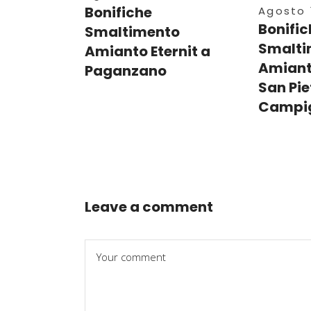
Bonifiche
Agosto 1
Bonific
Smaltimento
Smalti
Amianto Eternit a
Amianto
Paganzano
San Pie
Campig
Leave a comment