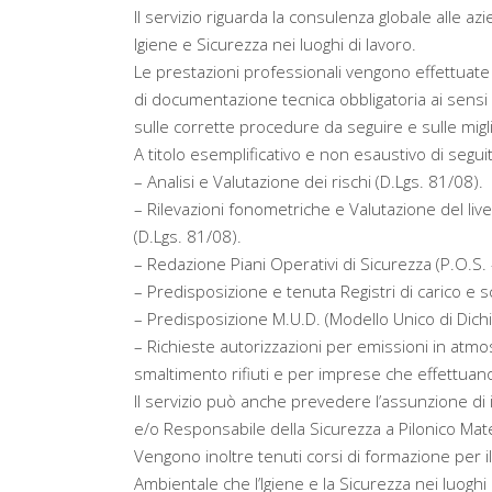
Il servizio riguarda la consulenza globale alle a
Igiene e Sicurezza nei luoghi di lavoro.
Le prestazioni professionali vengono effettuate
di documentazione tecnica obbligatoria ai sensi 
sulle corrette procedure da seguire e sulle migl
A titolo esemplificativo e non esaustivo di segu
– Analisi e Valutazione dei rischi (D.Lgs. 81/08).
– Rilevazioni fonometriche e Valutazione del liv
(D.Lgs. 81/08).
– Redazione Piani Operativi di Sicurezza (P.O.S. 
– Predisposizione e tenuta Registri di carico e sc
– Predisposizione M.U.D. (Modello Unico di Dichiar
– Richieste autorizzazioni per emissioni in atmosf
smaltimento rifiuti e per imprese che effettuano i
Il servizio può anche prevedere l’assunzione di 
e/o Responsabile della Sicurezza a Pilonico Mat
Vengono inoltre tenuti corsi di formazione per i
Ambientale che l’Igiene e la Sicurezza nei luoghi