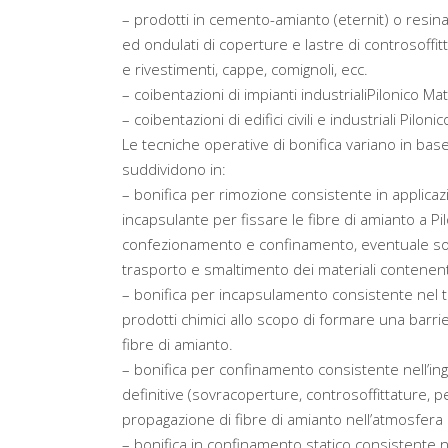
– prodotti in cemento-amianto (eternit) o resi
ed ondulati di coperture e lastre di controsoffitt
e rivestimenti, cappe, comignoli, ecc.
– coibentazioni di impianti industrialiPilonico Ma
– coibentazioni di edifici civili e industriali Pilon
Le tecniche operative di bonifica variano in base 
suddividono in:
– bonifica per rimozione consistente in applicaz
incapsulante per fissare le fibre di amianto a P
confezionamento e confinamento, eventuale sostit
trasporto e smaltimento dei materiali contenent
– bonifica per incapsulamento consistente nel tr
prodotti chimici allo scopo di formare una barri
fibre di amianto.
– bonifica per confinamento consistente nell’in
definitive (sovracoperture, controsoffittature, pen
propagazione di fibre di amianto nell’atmosfera 
– bonifica in confinamento statico consistente 