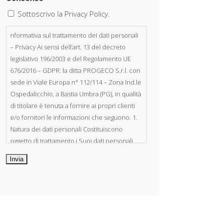
Sottoscrivo la Privacy Policy.
nformativa sul trattamento dei dati personali
– Privacy Ai sensi dell’art. 13 del decreto
legislativo 196/2003 e del Regolamento UE
676/2016 – GDPR: la ditta PROGECO S.r.l. con
sede in Viale Europa n° 112/114 – Zona Ind.le
Ospedalicchio, a Bastia Umbra (PG), in qualità
di titolare è tenuta a fornire ai propri clienti
e/o fornitori le informazioni che seguono. 1.
Natura dei dati personali Costituiscono
oggetto di trattamento i Suoi dati personali,
riferibili direttamente od indirettamente al
suo rapporto con la ditta scrivente, per il
corretto adempimento delle obbligazioni
derivanti da contratto nonché per
adempiere ad una specifica norma di legge,
regolamento o normativa comunitaria. Il