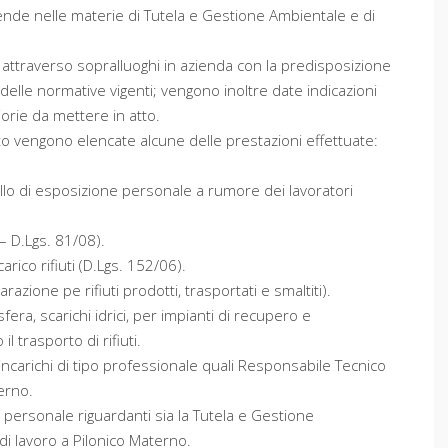
ziende nelle materie di Tutela e Gestione Ambientale e di
 attraverso sopralluoghi in azienda con la predisposizione
delle normative vigenti; vengono inoltre date indicazioni
iorie da mettere in atto.
ito vengono elencate alcune delle prestazioni effettuate:
ello di esposizione personale a rumore dei lavoratori
– D.Lgs. 81/08).
arico rifiuti (D.Lgs. 152/06).
azione pe rifiuti prodotti, trasportati e smaltiti).
era, scarichi idrici, per impianti di recupero e
l trasporto di rifiuti.
incarichi di tipo professionale quali Responsabile Tecnico
erno.
l personale riguardanti sia la Tutela e Gestione
 di lavoro a Pilonico Materno.