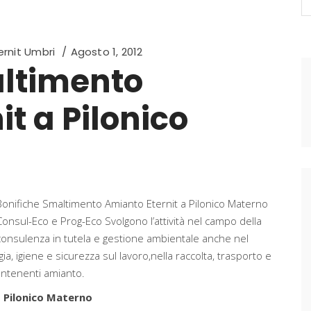
fo
rnit Umbri
Agosto 1, 2012
altimento
t a Pilonico
Bonifiche Smaltimento Amianto Eternit a Pilonico Materno
Consul-Eco e Prog-Eco Svolgono l’attività nel campo della
consulenza in tutela e gestione ambientale anche nel
a, igiene e sicurezza sul lavoro,nella raccolta, trasporto e
contenenti amianto.
Pilonico Materno