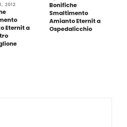
Bonifiche
, 2012
he
Smaltimento
mento
Amianto Eternit a
 Eternit a
Ospedalicchio
tro
lione