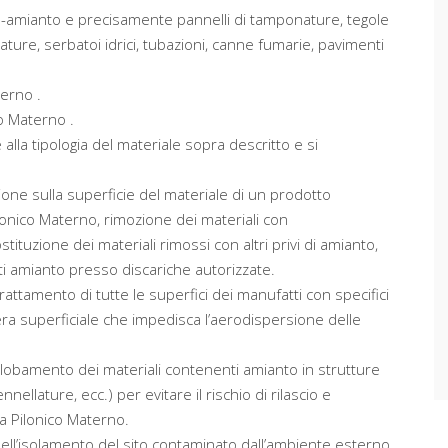
na-amianto e precisamente pannelli di tamponature, tegole
ature, serbatoi idrici, tubazioni, canne fumarie, pavimenti
terno .
ico Materno .
alla tipologia del materiale sopra descritto e si
ione sulla superficie del materiale di un prodotto
ilonico Materno, rimozione dei materiali con
uzione dei materiali rimossi con altri privi di amianto,
i amianto presso discariche autorizzate.
attamento di tutte le superfici dei manufatti con specifici
era superficiale che impedisca l’aerodispersione delle
globamento dei materiali contenenti amianto in strutture
nellature, ecc.) per evitare il rischio di rilascio e
a Pilonico Materno.
nell’isolamento del sito contaminato dall’ambiente esterno