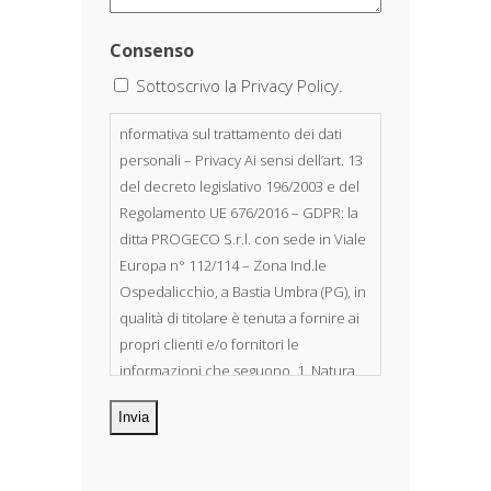
Consenso
Sottoscrivo la Privacy Policy.
nformativa sul trattamento dei dati
personali – Privacy Ai sensi dell’art. 13
del decreto legislativo 196/2003 e del
Regolamento UE 676/2016 – GDPR: la
ditta PROGECO S.r.l. con sede in Viale
Europa n° 112/114 – Zona Ind.le
Ospedalicchio, a Bastia Umbra (PG), in
qualità di titolare è tenuta a fornire ai
propri clienti e/o fornitori le
informazioni che seguono. 1. Natura
dei dati personali Costituiscono
oggetto di trattamento i Suoi dati
personali, riferibili direttamente od
indirettamente al suo rapporto con la