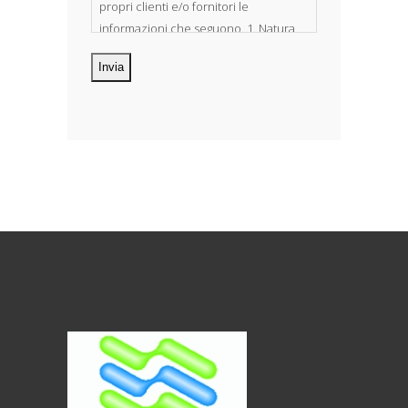
propri clienti e/o fornitori le
informazioni che seguono. 1. Natura
dei dati personali Costituiscono
oggetto di trattamento i Suoi dati
personali, riferibili direttamente od
indirettamente al suo rapporto con la
ditta scrivente, per il corretto
adempimento delle obbligazioni
derivanti da contratto nonché per
adempiere ad una specifica norma di
legge, regolamento o normativa
comunitaria. Il trattamento potrà
riguardare anche dati personali
“sensibili”, vale a dire dati idonei a
rivelare l’origine razziale ed etnica, le
convinzioni religiose, filosofiche o di
altro genere, le opinioni politiche,
l’adesione a partiti, sindacati,
associazioni od organizzazioni a