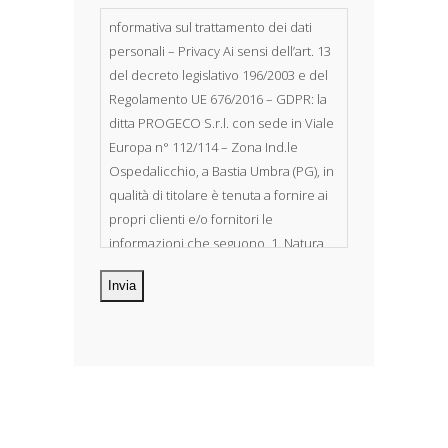
nformativa sul trattamento dei dati
personali – Privacy Ai sensi dell’art. 13
del decreto legislativo 196/2003 e del
Regolamento UE 676/2016 – GDPR: la
ditta PROGECO S.r.l. con sede in Viale
Europa n° 112/114 – Zona Ind.le
Ospedalicchio, a Bastia Umbra (PG), in
qualità di titolare è tenuta a fornire ai
propri clienti e/o fornitori le
informazioni che seguono. 1. Natura
dei dati personali Costituiscono
oggetto di trattamento i Suoi dati
personali, riferibili direttamente od
indirettamente al suo rapporto con la
ditta scrivente, per il corretto
adempimento delle obbligazioni
derivanti da contratto nonché per
adempiere ad una specifica norma di