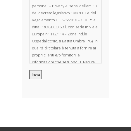
personali – Privacy Ai sensi dell’art. 13
del decreto legislativo 196/2003 e del
Regolamento UE 676/2016 – GDPR: la
ditta PROGECO S.r.l. con sede in Viale
Europa n° 112/114 – Zona Ind.le
Ospedalicchio, a Bastia Umbra (PG), in
qualità di titolare è tenuta a fornire ai
propri clienti e/o fornitori le
informazioni che seguono. 1. Natura
dei dati personali Costituiscono
oggetto di trattamento i Suoi dati
personali, riferibili direttamente od
indirettamente al suo rapporto con la
ditta scrivente, per il corretto
adempimento delle obbligazioni
derivanti da contratto nonché per
adempiere ad una specifica norma di
legge, regolamento o normativa