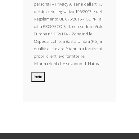
personali – Privacy Ai sensi dell’art. 13
del decreto legislativo 196/2003 e del
Regolamento UE 676/2016 – GDPR: la
ditta PROGECO S.r.l. con sede in Viale
Europa n° 112/114 – Zona Ind.le
Ospedalicchio, a Bastia Umbra (PG), in
qualità di titolare è tenuta a fornire ai
propri clienti e/o fornitori le
informazioni che seguono. 1. Natura
dei dati personali Costituiscono
oggetto di trattamento i Suoi dati
personali, riferibili direttamente od
indirettamente al suo rapporto con la
ditta scrivente, per il corretto
adempimento delle obbligazioni
derivanti da contratto nonché per
adempiere ad una specifica norma di
legge, regolamento o normativa
comunitaria. Il trattamento potrà