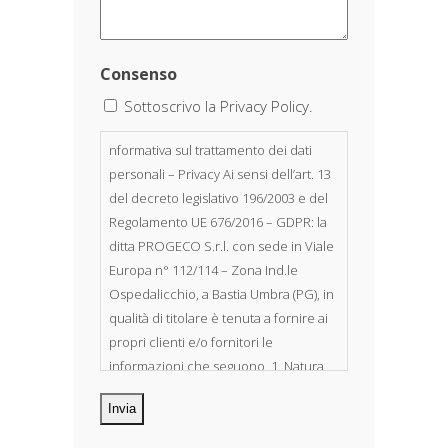
Consenso
Sottoscrivo la Privacy Policy.
nformativa sul trattamento dei dati
personali – Privacy Ai sensi dell’art. 13
del decreto legislativo 196/2003 e del
Regolamento UE 676/2016 – GDPR: la
ditta PROGECO S.r.l. con sede in Viale
Europa n° 112/114 – Zona Ind.le
Ospedalicchio, a Bastia Umbra (PG), in
qualità di titolare è tenuta a fornire ai
propri clienti e/o fornitori le
informazioni che seguono. 1. Natura
dei dati personali Costituiscono
oggetto di trattamento i Suoi dati
personali, riferibili direttamente od