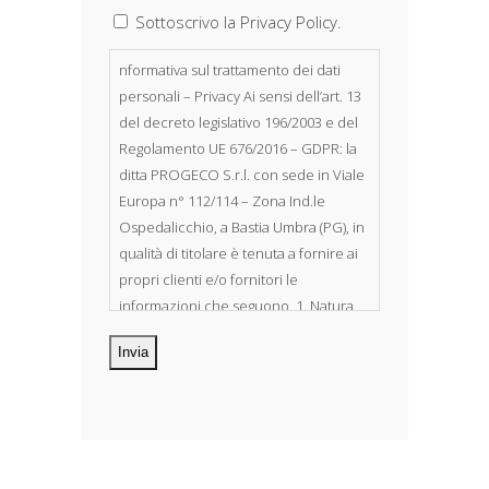
Sottoscrivo la Privacy Policy.
nformativa sul trattamento dei dati
personali – Privacy Ai sensi dell’art. 13
del decreto legislativo 196/2003 e del
Regolamento UE 676/2016 – GDPR: la
ditta PROGECO S.r.l. con sede in Viale
Europa n° 112/114 – Zona Ind.le
Ospedalicchio, a Bastia Umbra (PG), in
qualità di titolare è tenuta a fornire ai
propri clienti e/o fornitori le
informazioni che seguono. 1. Natura
dei dati personali Costituiscono
oggetto di trattamento i Suoi dati
personali, riferibili direttamente od
indirettamente al suo rapporto con la
ditta scrivente, per il corretto
adempimento delle obbligazioni