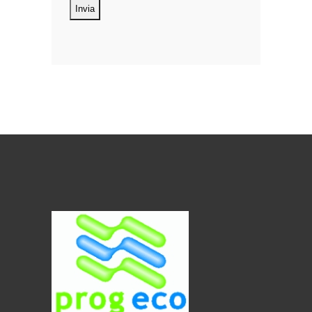
oggetto di trattamento i Suoi dati
personali, riferibili direttamente od
indirettamente al suo rapporto con la
ditta scrivente, per il corretto
adempimento delle obbligazioni
derivanti da contratto nonché per
adempiere ad una specifica norma di
legge, regolamento o normativa
comunitaria. Il trattamento potrà
riguardare anche dati personali
“sensibili”, vale a dire dati idonei a
rivelare l’origine razziale ed etnica, le
convinzioni religiose, filosofiche o di
altro genere, le opinioni politiche,
l’adesione a partiti, sindacati,
associazioni od organizzazioni a
carattere religioso, filosofico, politico o
sindacale, nonché i dati personali