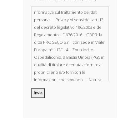
nformativa sul trattamento dei dati
personali – Privacy Ai sensi dell’art. 13
del decreto legislativo 196/2003 e del
Regolamento UE 676/2016 – GDPR: la
ditta PROGECO S.r.l. con sede in Viale
Europa n° 112/114 – Zona Ind.le
Ospedalicchio, a Bastia Umbra (PG), in
qualità di titolare è tenuta a fornire ai
propri clienti e/o fornitori le
informazioni che seguono. 1. Natura
dei dati personali Costituiscono
oggetto di trattamento i Suoi dati
personali, riferibili direttamente od
indirettamente al suo rapporto con la
ditta scrivente, per il corretto
adempimento delle obbligazioni
derivanti da contratto nonché per
adempiere ad una specifica norma di