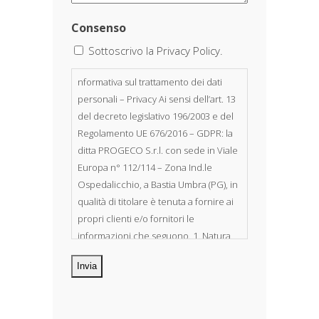
Consenso
Sottoscrivo la Privacy Policy.
nformativa sul trattamento dei dati
personali – Privacy Ai sensi dell’art. 13
del decreto legislativo 196/2003 e del
Regolamento UE 676/2016 – GDPR: la
ditta PROGECO S.r.l. con sede in Viale
Europa n° 112/114 – Zona Ind.le
Ospedalicchio, a Bastia Umbra (PG), in
qualità di titolare è tenuta a fornire ai
propri clienti e/o fornitori le
informazioni che seguono. 1. Natura
dei dati personali Costituiscono
oggetto di trattamento i Suoi dati
personali, riferibili direttamente od
indirettamente al suo rapporto con la