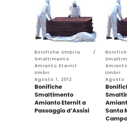
Bonifiche Umbria
Bonific
Smaltimento
Smalti
Amianto Eternit
Amianto
Umbri
Umbri
Agosto 1, 2012
Agosto 1
Bonifiche
Bonific
Smaltimento
Smalti
Amianto Eternit a
Amianto
Passaggio d’Assisi
Santa 
Campa