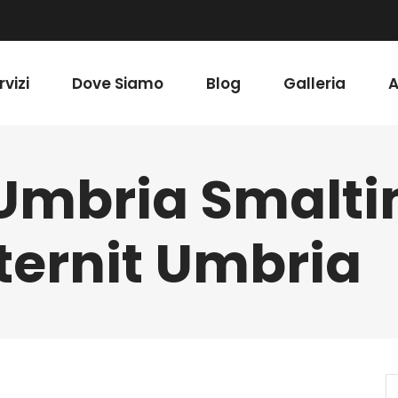
rvizi
Dove Siamo
Blog
Galleria
A
 Umbria Smalt
ternit Umbria
S