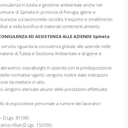
consulenza in tutela e gestione ambientale anche nel
comune di Spineta in provincia di Perugia, igiene e
sicurezza sul lavoro,nella raccolta, trasporto e smaltimento
rifiuti e nella bonifica di materiali contenenti amianto.
CONSULENZA ED ASSISTENZA ALLE AZIENDE Spineta
Il servizio riguarda la consulenza globale alle aziende nelle
materie di Tutela e Gestione Ambientale e di Igiene e
 attraverso sopralluoghi in azienda con la predisposizione
delle normative vigenti; vengono inoltre date indicazioni
iorie da mettere in atto.
ito vengono elencate alcune delle prestazioni effettuate:
ello di esposizione personale a rumore dei lavoratori
– D.Lgs. 81/08).
arico rifiuti (D.Lgs. 152/06).