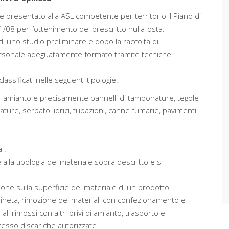
e presentato alla ASL competente per territorio il Piano di
1/08 per l’ottenimento del prescritto nulla-osta.
di uno studio preliminare e dopo la raccolta di
ersonale adeguatamente formato tramite tecniche
ssificati nelle seguenti tipologie:
na-amianto e precisamente pannelli di tamponature, tegole
ature, serbatoi idrici, tubazioni, canne fumarie, pavimenti
a .
alla tipologia del materiale sopra descritto e si
ione sulla superficie del materiale di un prodotto
Spineta, rimozione dei materiali con confezionamento e
i rimossi con altri privi di amianto, trasporto e
esso discariche autorizzate.