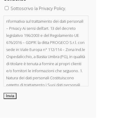
Sottoscrivo la Privacy Policy.
nformativa sul trattamento dei dati personali
– Privacy Ai sensi dell’art. 13 del decreto
legislativo 196/2003 e del Regolamento UE
676/2016 – GDPR: la ditta PROGECO S.r.l. con
sede in Viale Europa n° 112/114 – Zona Ind.le
Ospedalicchio, a Bastia Umbra (PG), in qualità
di titolare è tenuta a fornire ai propri clienti
e/o fornitori le informazioni che seguono. 1.
Natura dei dati personali Costituiscono
oggetto di trattamento i Suoi dati personali,
riferibili direttamente od indirettamente al
suo rapporto con la ditta scrivente, per il
corretto adempimento delle obbligazioni
derivanti da contratto nonché per
adempiere ad una specifica norma di legge,
regolamento o normativa comunitaria. Il