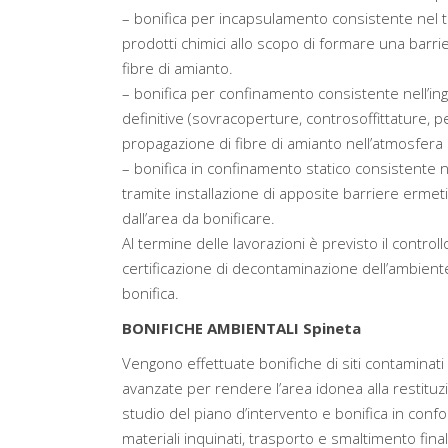
– bonifica per incapsulamento consistente nel tr
prodotti chimici allo scopo di formare una barri
fibre di amianto.
– bonifica per confinamento consistente nell’in
definitive (sovracoperture, controsoffittature, pen
propagazione di fibre di amianto nell’atmosfera 
– bonifica in confinamento statico consistente 
tramite installazione di apposite barriere ermeti
dall’area da bonificare.
Al termine delle lavorazioni è previsto il controllo
certificazione di decontaminazione dell’ambiente e
bonifica.
BONIFICHE AMBIENTALI Spineta
Vengono effettuate bonifiche di siti contaminati 
avanzate per rendere l’area idonea alla restituz
studio del piano d’intervento e bonifica in confo
materiali inquinati, trasporto e smaltimento finale 