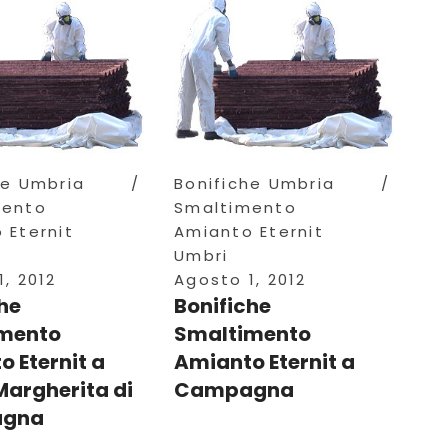
he Umbria
Bonifiche Umbria
mento
Smaltimento
 Eternit
Amianto Eternit
Umbri
, 2012
Agosto 1, 2012
he
Bonifiche
mento
Smaltimento
 Eternit a
Amianto Eternit a
Margherita di
Campagna
gna