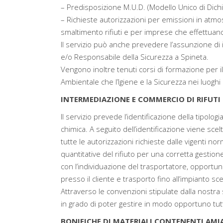
– Predisposizione M.U.D. (Modello Unico di Dichiar
– Richieste autorizzazioni per emissioni in atmosf
smaltimento rifiuti e per imprese che effettuano i
Il servizio può anche prevedere l’assunzione di 
e/o Responsabile della Sicurezza a Spineta.
Vengono inoltre tenuti corsi di formazione per i
Ambientale che l’Igiene e la Sicurezza nei luoghi 
INTERMEDIAZIONE E COMMERCIO DI RIFUTI 
Il servizio prevede l’identificazione della tipolog
chimica. A seguito dell’identificazione viene sce
tutte le autorizzazioni richieste dalle vigenti nor
quantitative del rifiuto per una corretta gesti
con l’individuazione del trasportatore, opportun
presso il cliente e trasporto fino all’impianto sc
Attraverso le convenzioni stipulate dalla nostra 
in grado di poter gestire in modo opportuno tutte 
BONIFICHE DI MATERIALI CONTENENTI AMI