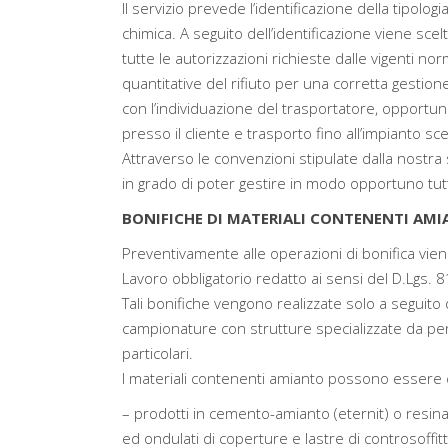
Il servizio prevede l’identificazione della tipolog
chimica. A seguito dell’identificazione viene sce
tutte le autorizzazioni richieste dalle vigenti nor
quantitative del rifiuto per una corretta gesti
con l’individuazione del trasportatore, opportun
presso il cliente e trasporto fino all’impianto sc
Attraverso le convenzioni stipulate dalla nostra 
in grado di poter gestire in modo opportuno tutte 
BONIFICHE DI MATERIALI CONTENENTI AMI
Preventivamente alle operazioni di bonifica vien
Lavoro obbligatorio redatto ai sensi del D.Lgs. 8
Tali bonifiche vengono realizzate solo a seguito 
campionature con strutture specializzate da p
particolari.
I materiali contenenti amianto possono essere cla
– prodotti in cemento-amianto (eternit) o resi
ed ondulati di coperture e lastre di controsoffitt