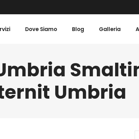
rvizi
Dove Siamo
Blog
Galleria
A
 Umbria Smalt
ternit Umbria
S