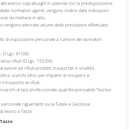
 attraverso sopralluoghi in azienda con la predisposizione
delle normative vigenti; vengono inoltre date indicazioni
iorie da mettere in atto.
ito vengono elencate alcune delle prestazioni effettuate:
ello di esposizione personale a rumore dei lavoratori
– D.Lgs. 81/08).
arico rifiuti (D.Lgs. 152/06).
azione pe rifiuti prodotti, trasportati e smaltiti).
era, scarichi idrici, per impianti di recupero e
l trasporto di rifiuti.
incarichi di tipo professionale quali Responsabile Tecnico
l personale riguardanti sia la Tutela e Gestione
di lavoro a Tazzo.
 Tazzo