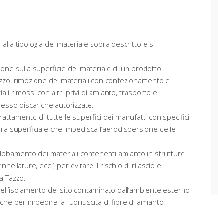
alla tipologia del materiale sopra descritto e si
ione sulla superficie del materiale di un prodotto
Tazzo, rimozione dei materiali con confezionamento e
i rimossi con altri privi di amianto, trasporto e
esso discariche autorizzate.
attamento di tutte le superfici dei manufatti con specifici
era superficiale che impedisca l’aerodispersione delle
globamento dei materiali contenenti amianto in strutture
nellature, ecc.) per evitare il rischio di rilascio e
a Tazzo.
nell’isolamento del sito contaminato dall’ambiente esterno
che per impedire la fuoriuscita di fibre di amianto