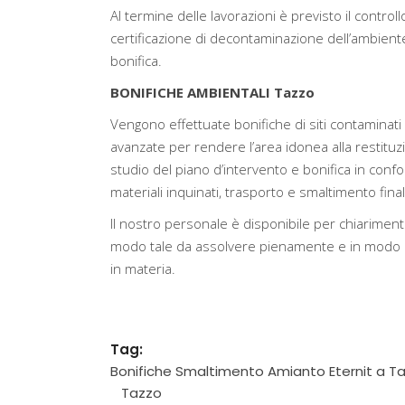
Al termine delle lavorazioni è previsto il controllo
certificazione di decontaminazione dell’ambiente e
bonifica.
BONIFICHE AMBIENTALI Tazzo
Vengono effettuate bonifiche di siti contaminati 
avanzate per rendere l’area idonea alla restituz
studio del piano d’intervento e bonifica in confo
materiali inquinati, trasporto e smaltimento finale 
Il nostro personale è disponibile per chiarimenti
modo tale da assolvere pienamente e in modo ef
in materia.
Tag:
Bonifiche Smaltimento Amianto Eternit a T
Tazzo