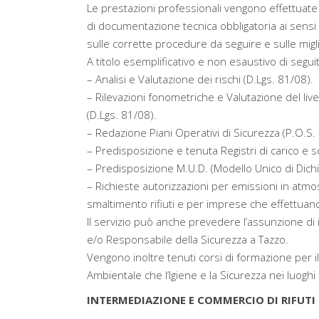
Le prestazioni professionali vengono effettuate
di documentazione tecnica obbligatoria ai sensi 
sulle corrette procedure da seguire e sulle migl
A titolo esemplificativo e non esaustivo di segu
– Analisi e Valutazione dei rischi (D.Lgs. 81/08).
– Rilevazioni fonometriche e Valutazione del liv
(D.Lgs. 81/08).
– Redazione Piani Operativi di Sicurezza (P.O.S. 
– Predisposizione e tenuta Registri di carico e sc
– Predisposizione M.U.D. (Modello Unico di Dichiar
– Richieste autorizzazioni per emissioni in atmosf
smaltimento rifiuti e per imprese che effettuano i
Il servizio può anche prevedere l’assunzione di 
e/o Responsabile della Sicurezza a Tazzo.
Vengono inoltre tenuti corsi di formazione per i
Ambientale che l’Igiene e la Sicurezza nei luoghi 
INTERMEDIAZIONE E COMMERCIO DI RIFUTI