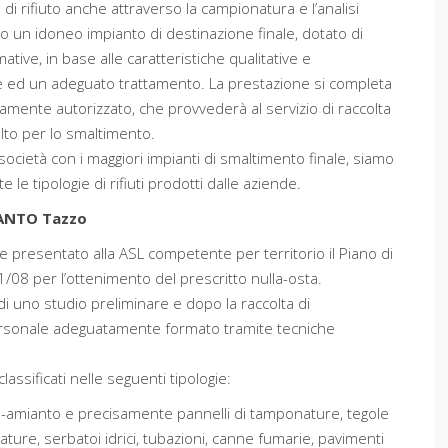
ia di rifiuto anche attraverso la campionatura e l’analisi
lto un idoneo impianto di destinazione finale, dotato di
mative, in base alle caratteristiche qualitative e
one ed un adeguato trattamento. La prestazione si completa
amente autorizzato, che provvederà al servizio di raccolta
elto per lo smaltimento.
società con i maggiori impianti di smaltimento finale, siamo
le tipologie di rifiuti prodotti dalle aziende.
ANTO Tazzo
e presentato alla ASL competente per territorio il Piano di
1/08 per l’ottenimento del prescritto nulla-osta.
di uno studio preliminare e dopo la raccolta di
ersonale adeguatamente formato tramite tecniche
ssificati nelle seguenti tipologie:
na-amianto e precisamente pannelli di tamponature, tegole
ature, serbatoi idrici, tubazioni, canne fumarie, pavimenti