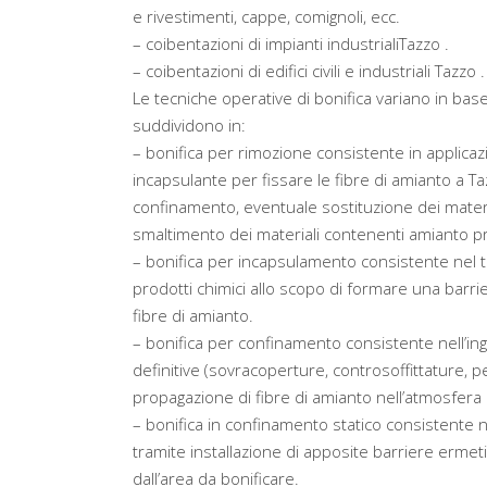
e rivestimenti, cappe, comignoli, ecc.
– coibentazioni di impianti industrialiTazzo .
– coibentazioni di edifici civili e industriali Tazzo .
Le tecniche operative di bonifica variano in base 
suddividono in:
– bonifica per rimozione consistente in applicaz
incapsulante per fissare le fibre di amianto a 
confinamento, eventuale sostituzione dei material
smaltimento dei materiali contenenti amianto pr
– bonifica per incapsulamento consistente nel tr
prodotti chimici allo scopo di formare una barri
fibre di amianto.
– bonifica per confinamento consistente nell’in
definitive (sovracoperture, controsoffittature, pen
propagazione di fibre di amianto nell’atmosfera 
– bonifica in confinamento statico consistente 
tramite installazione di apposite barriere ermeti
dall’area da bonificare.