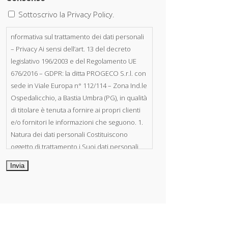
Sottoscrivo la Privacy Policy.
nformativa sul trattamento dei dati personali
– Privacy Ai sensi dell’art. 13 del decreto
legislativo 196/2003 e del Regolamento UE
676/2016 – GDPR: la ditta PROGECO S.r.l. con
sede in Viale Europa n° 112/114 – Zona Ind.le
Ospedalicchio, a Bastia Umbra (PG), in qualità
di titolare è tenuta a fornire ai propri clienti
e/o fornitori le informazioni che seguono. 1.
Natura dei dati personali Costituiscono
oggetto di trattamento i Suoi dati personali,
riferibili direttamente od indirettamente al
suo rapporto con la ditta scrivente, per il
corretto adempimento delle obbligazioni
derivanti da contratto nonché per
adempiere ad una specifica norma di legge,
regolamento o normativa comunitaria. Il