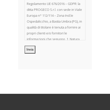
Regolamento UE 676/2016 – GDPR: la
ditta PROGECO S.r.l. con sede in Viale
Europa n° 112/114 – Zona Ind.le
Ospedalicchio, a Bastia Umbra (PG), in
qualità di titolare è tenuta a fornire ai
propri clienti e/o fornitori le
informazioni che seguono. 1. Natura
dei dati personali Costituiscono
oggetto di trattamento i Suoi dati
personali, riferibili direttamente od
indirettamente al suo rapporto con la
ditta scrivente, per il corretto
adempimento delle obbligazioni
derivanti da contratto nonché per
adempiere ad una specifica norma di
legge, regolamento o normativa
comunitaria. Il trattamento potrà
riguardare anche dati personali
“sensibili”, vale a dire dati idonei a