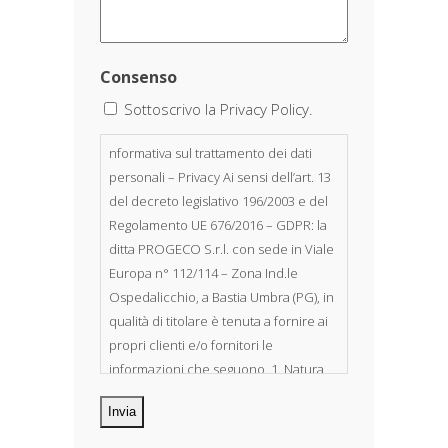
Consenso
Sottoscrivo la Privacy Policy.
nformativa sul trattamento dei dati
personali – Privacy Ai sensi dell’art. 13
del decreto legislativo 196/2003 e del
Regolamento UE 676/2016 – GDPR: la
ditta PROGECO S.r.l. con sede in Viale
Europa n° 112/114 – Zona Ind.le
Ospedalicchio, a Bastia Umbra (PG), in
qualità di titolare è tenuta a fornire ai
propri clienti e/o fornitori le
informazioni che seguono. 1. Natura
dei dati personali Costituiscono
oggetto di trattamento i Suoi dati
personali, riferibili direttamente od