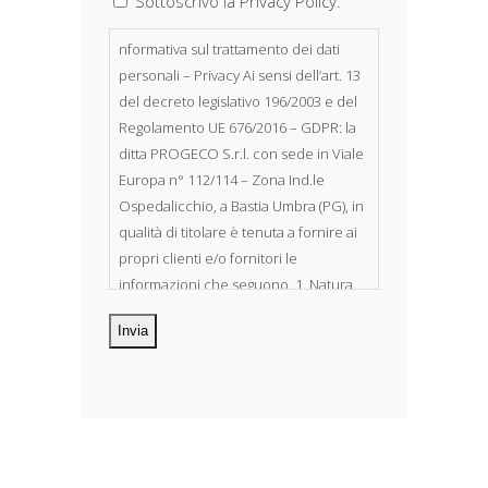
Sottoscrivo la Privacy Policy.
nformativa sul trattamento dei dati
personali – Privacy Ai sensi dell’art. 13
del decreto legislativo 196/2003 e del
Regolamento UE 676/2016 – GDPR: la
ditta PROGECO S.r.l. con sede in Viale
Europa n° 112/114 – Zona Ind.le
Ospedalicchio, a Bastia Umbra (PG), in
qualità di titolare è tenuta a fornire ai
propri clienti e/o fornitori le
informazioni che seguono. 1. Natura
dei dati personali Costituiscono
oggetto di trattamento i Suoi dati
personali, riferibili direttamente od
indirettamente al suo rapporto con la
ditta scrivente, per il corretto
adempimento delle obbligazioni
derivanti da contratto nonché per