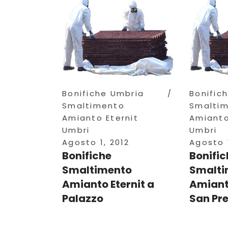
Bonifiche Umbria
Bonific
Smaltimento
Smalti
Amianto Eternit
Amianto
Umbri
Umbri
Agosto 1, 2012
Agosto 1
Bonifiche
Bonific
Smaltimento
Smalti
Amianto Eternit a
Amianto
Palazzo
San Pr