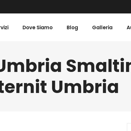
vizi
Dove Siamo
Blog
Galleria
A
 Umbria Smalt
ternit Umbria
S