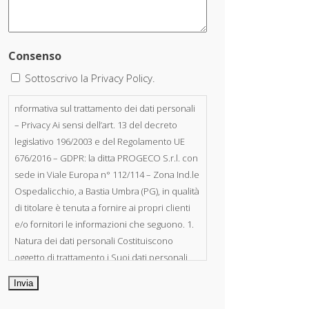
Consenso
Sottoscrivo la Privacy Policy.
nformativa sul trattamento dei dati personali
– Privacy Ai sensi dell’art. 13 del decreto
legislativo 196/2003 e del Regolamento UE
676/2016 – GDPR: la ditta PROGECO S.r.l. con
sede in Viale Europa n° 112/114 – Zona Ind.le
Ospedalicchio, a Bastia Umbra (PG), in qualità
di titolare è tenuta a fornire ai propri clienti
e/o fornitori le informazioni che seguono. 1.
Natura dei dati personali Costituiscono
oggetto di trattamento i Suoi dati personali,
riferibili direttamente od indirettamente al
suo rapporto con la ditta scrivente, per il
corretto adempimento delle obbligazioni