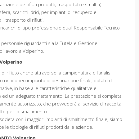
azione pe rifiuti prodotti, trasportati e smaltiti).
era, scarichi idrici, per impianti di recupero e
l trasporto di rifiuti.
incarichi di tipo professionale quali Responsabile Tecnico
l personale riguardanti sia la Tutela e Gestione
di lavoro a Volperino.
Volperino
ia di rifiuto anche attraverso la campionatura e l’analisi
lto un idoneo impianto di destinazione finale, dotato di
mative, in base alle caratteristiche qualitative e
one ed un adeguato trattamento. La prestazione si completa
amente autorizzato, che provvederà al servizio di raccolta
elto per lo smaltimento.
società con i maggiori impianti di smaltimento finale, siamo
le tipologie di rifiuti prodotti dalle aziende.
ANTO Volperino