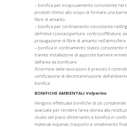
– bonifica per incapsulamento consistente nel tr
prodotti chimici allo scopo di formare una barri
fibre di amianto.
– bonifica per confinamento consistente nell’in
definitive (sovracoperture, controsoffittature, pen
propagazione di fibre di amianto nell’atmosfera 
– bonifica in confinamento statico consistente 
tramite installazione di apposite barriere ermeti
dall’area da bonificare.
Al termine delle lavorazioni è previsto il controllo
certificazione di decontaminazione dell’ambiente e
bonifica.
BONIFICHE AMBIENTALI Volperino
Vengono effettuate bonifiche di siti contaminati 
avanzate per rendere l’area idonea alla restituz
studio del piano d’intervento e bonifica in confo
materiali inquinati, trasporto e smaltimento finale 