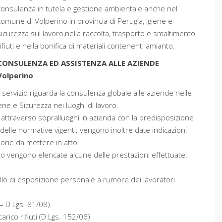
consulenza in tutela e gestione ambientale anche nel
comune di Volperino in provincia di Perugia, igiene e
sicurezza sul lavoro,nella raccolta, trasporto e smaltimento
rifiuti e nella bonifica di materiali contenenti amianto.
CONSULENZA ED ASSISTENZA ALLE AZIENDE
Volperino
Il servizio riguarda la consulenza globale alle aziende nelle
ne e Sicurezza nei luoghi di lavoro.
 attraverso sopralluoghi in azienda con la predisposizione
delle normative vigenti; vengono inoltre date indicazioni
iorie da mettere in atto.
ito vengono elencate alcune delle prestazioni effettuate:
ello di esposizione personale a rumore dei lavoratori
– D.Lgs. 81/08).
arico rifiuti (D.Lgs. 152/06).