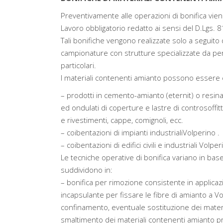
Preventivamente alle operazioni di bonifica vien
Lavoro obbligatorio redatto ai sensi del D.Lgs. 8
Tali bonifiche vengono realizzate solo a seguito 
campionature con strutture specializzate da p
particolari.
I materiali contenenti amianto possono essere cla
– prodotti in cemento-amianto (eternit) o resi
ed ondulati di coperture e lastre di controsoffitt
e rivestimenti, cappe, comignoli, ecc.
– coibentazioni di impianti industrialiVolperino .
– coibentazioni di edifici civili e industriali Volper
Le tecniche operative di bonifica variano in base 
suddividono in:
– bonifica per rimozione consistente in applicaz
incapsulante per fissare le fibre di amianto a 
confinamento, eventuale sostituzione dei material
smaltimento dei materiali contenenti amianto pr