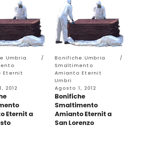
he Umbria
Bonifiche Umbria
mento
Smaltimento
 Eternit
Amianto Eternit
Umbri
, 2012
Agosto 1, 2012
he
Bonifiche
mento
Smaltimento
 Eternit a
Amianto Eternit a
esto
San Lorenzo