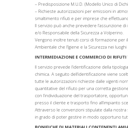
– Predisposizione M.U.D. (Modello Unico di Dichiar
– Richieste autorizzazioni per emissioni in atmosf
smaltimento rifiuti e per imprese che effettuano i
Il servizio può anche prevedere l’assunzione di 
e/o Responsabile della Sicurezza a Volperino.
Vengono inoltre tenuti corsi di formazione per i
Ambientale che l’Igiene e la Sicurezza nei luoghi 
INTERMEDIAZIONE E COMMERCIO DI RIFUTI 
Il servizio prevede l’identificazione della tipolog
chimica. A seguito dell’identificazione viene sce
tutte le autorizzazioni richieste dalle vigenti nor
quantitative del rifiuto per una corretta gesti
con l’individuazione del trasportatore, opportun
presso il cliente e trasporto fino all’impianto sc
Attraverso le convenzioni stipulate dalla nostra 
in grado di poter gestire in modo opportuno tutte 
BONIFICHE DI MATERIALI CONTENENTI AMI