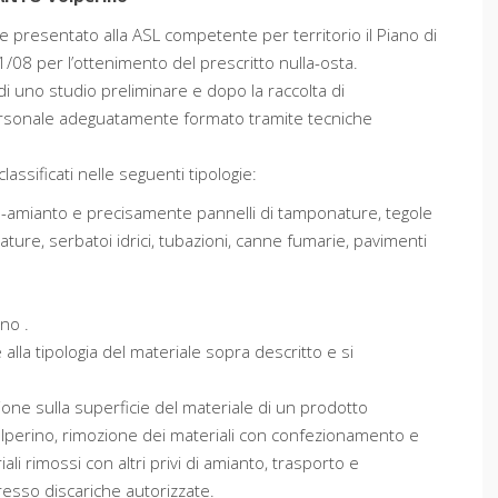
e presentato alla ASL competente per territorio il Piano di
1/08 per l’ottenimento del prescritto nulla-osta.
di uno studio preliminare e dopo la raccolta di
ersonale adeguatamente formato tramite tecniche
ssificati nelle seguenti tipologie:
na-amianto e precisamente pannelli di tamponature, tegole
ature, serbatoi idrici, tubazioni, canne fumarie, pavimenti
ino .
alla tipologia del materiale sopra descritto e si
ione sulla superficie del materiale di un prodotto
Volperino, rimozione dei materiali con confezionamento e
i rimossi con altri privi di amianto, trasporto e
esso discariche autorizzate.