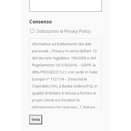
Consenso
Sottoscrivo la Privacy Policy.
nformativa sul trattamento dei dati
personali – Privacy Ai sensi dell’art. 13
del decreto legislativo 196/2003 e del
Regolamento UE 676/2016 – GDPR: la
ditta PROGECO S.r.l. con sede in Viale
Europa n° 112/114 – Zona Ind.le
Ospedalicchio, a Bastia Umbra (PG), in
qualità di titolare è tenuta a fornire ai
propri clienti e/o fornitori le
informazioni che seguono. 1. Natura
dei dati personali Costituiscono
oggetto di trattamento i Suoi dati
personali, riferibili direttamente od