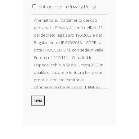
Sottoscrivo la Privacy Policy.
nformativa sul trattamento dei dati
personali – Privacy Ai sensi dell’art. 13
del decreto legislativo 196/2003 e del
Regolamento UE 676/2016 – GDPR: la
ditta PROGECO S.r.l. con sede in Viale
Europa n° 112/114 – Zona Ind.le
Ospedalicchio, a Bastia Umbra (PG), in
qualità di titolare è tenuta a fornire ai
propri clienti e/o fornitori le
informazioni che seguono. 1. Natura
dei dati personali Costituiscono
oggetto di trattamento i Suoi dati
personali, riferibili direttamente od
indirettamente al suo rapporto con la
ditta scrivente, per il corretto
adempimento delle obbligazioni