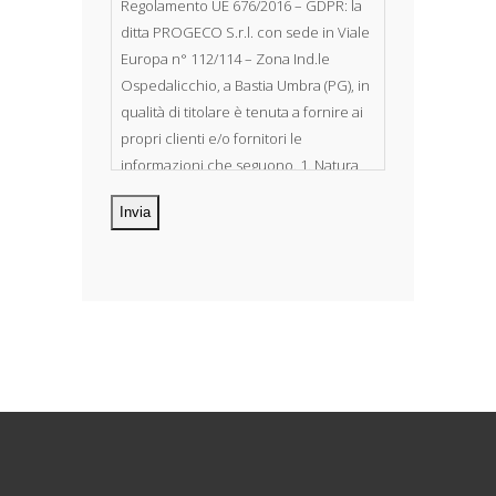
Regolamento UE 676/2016 – GDPR: la
ditta PROGECO S.r.l. con sede in Viale
Europa n° 112/114 – Zona Ind.le
Ospedalicchio, a Bastia Umbra (PG), in
qualità di titolare è tenuta a fornire ai
propri clienti e/o fornitori le
informazioni che seguono. 1. Natura
dei dati personali Costituiscono
oggetto di trattamento i Suoi dati
personali, riferibili direttamente od
indirettamente al suo rapporto con la
ditta scrivente, per il corretto
adempimento delle obbligazioni
derivanti da contratto nonché per
adempiere ad una specifica norma di
legge, regolamento o normativa
comunitaria. Il trattamento potrà
riguardare anche dati personali
“sensibili”, vale a dire dati idonei a