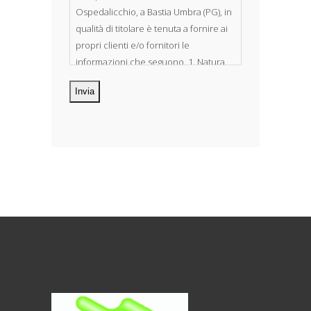
Ospedalicchio, a Bastia Umbra (PG), in
qualità di titolare è tenuta a fornire ai
propri clienti e/o fornitori le
informazioni che seguono. 1. Natura
dei dati personali Costituiscono
oggetto di trattamento i Suoi dati
personali, riferibili direttamente od
indirettamente al suo rapporto con la
ditta scrivente, per il corretto
adempimento delle obbligazioni
derivanti da contratto nonché per
adempiere ad una specifica norma di
legge, regolamento o normativa
comunitaria. Il trattamento potrà
riguardare anche dati personali
“sensibili”, vale a dire dati idonei a
rivelare l’origine razziale ed etnica, le
convinzioni religiose, filosofiche o di