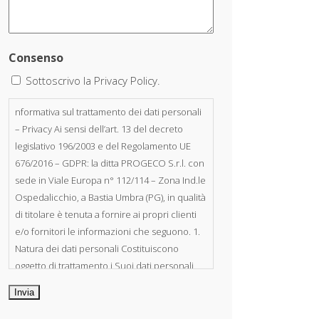
Consenso
Sottoscrivo la Privacy Policy.
nformativa sul trattamento dei dati personali
– Privacy Ai sensi dell’art. 13 del decreto
legislativo 196/2003 e del Regolamento UE
676/2016 – GDPR: la ditta PROGECO S.r.l. con
sede in Viale Europa n° 112/114 – Zona Ind.le
Ospedalicchio, a Bastia Umbra (PG), in qualità
di titolare è tenuta a fornire ai propri clienti
e/o fornitori le informazioni che seguono. 1.
Natura dei dati personali Costituiscono
oggetto di trattamento i Suoi dati personali,
riferibili direttamente od indirettamente al
suo rapporto con la ditta scrivente, per il
corretto adempimento delle obbligazioni