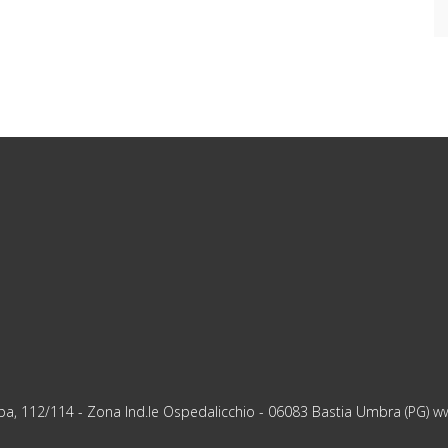
ropa, 112/114 - Zona Ind.le Ospedalicchio - 06083 Bastia Umbra (PG)
w